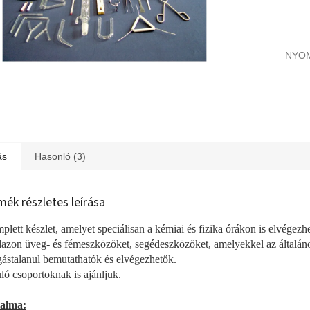
NYO
ás
Hasonló (3)
mék részletes leírása
lett készlet, amelyet speciálisan a kémiai és fizika órákon is elvégezhe
azon üveg- és fémeszközöket, segédeszközöket, amelyekkel az általános
gástalanul bemutathatók és elvégezhetők.
ló csoportoknak is ajánljuk.
talma: