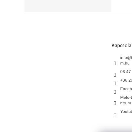
L
á
b
l
é
Kapcsola
c
info
@
m.hu
06 47
+36 2
Faceb
Meló-
ntrum 
Youtu