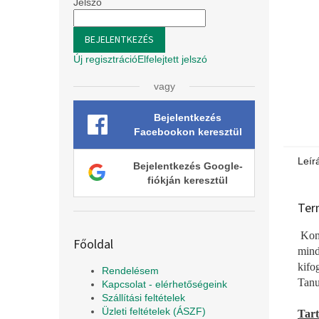
l
Jelszó
BEJELENTKEZÉS
Új regisztráció
Elfelejtett jelszó
vagy
Bejelentkezés
Facebookon keresztül
Leír
Bejelentkezés Google-
fiókján keresztül
Ter
Komp
Főoldal
mind
kifo
Rendelésem
Tanu
Kapcsolat - elérhetőségeink
Szállítási feltételek
Üzleti feltételek (ÁSZF)
Tar