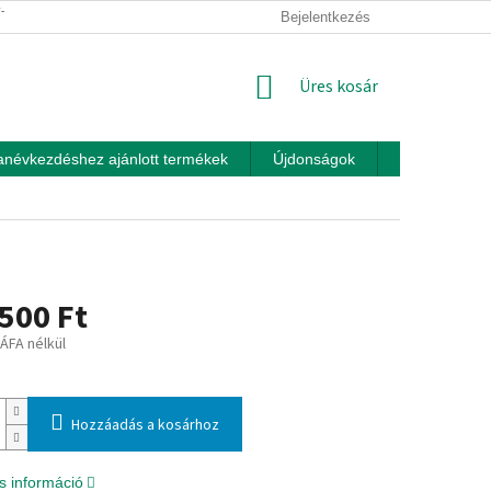
ÍTÁSI FELTÉTELEK
ÜZLETI FELTÉTELEK (ÁSZF)
Bejelentkezés
ADATKEZEL
KOSÁR
Üres kosár
anévkezdéshez ajánlott termékek
Újdonságok
Játékok otth
500 Ft
 ÁFA nélkül
:
Hozzáadás a kosárhoz
s információ