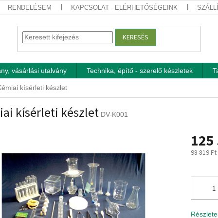
RENDELÉSEM
KAPCSOLAT - ELÉRHETŐSÉGEINK
SZÁLL
KERESÉS
ny, vásárlási utalvány
Technika, építő - szerelő készletek
T
émiai kísérleti készlet
ai kísérleti készlet
DV-K001
125 
98 819 Ft
Egységár
Részlete