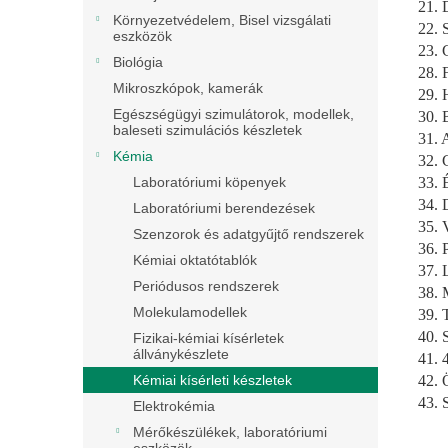
21. 
Környezetvédelem, Bisel vizsgálati
22. 
eszközök
23. 
Biológia
28. 
Mikroszkópok, kamerák
29. 
Egészségügyi szimulátorok, modellek,
30. 
baleseti szimulációs készletek
31. 
Kémia
32. 
33. 
Laboratóriumi köpenyek
34. 
Laboratóriumi berendezések
35. 
Szenzorok és adatgyűjtő rendszerek
36. 
Kémiai oktatótablók
37. 
Periódusos rendszerek
38. 
Molekulamodellek
39. 
40. 
Fizikai-kémiai kísérletek
állványkészlete
41. 
42. 
Kémiai kísérleti készletek
43. 
Elektrokémia
Mérőkészülékek, laboratóriumi