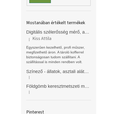
Mostanában értékelt termékek
Digitális szélerősség mérő, anemométer, EM2250
Kiss Attila
|
A termék értékelése 5-ből 5 csillag.
Egyszerűen kezelhető, profi műszer,
megfizethető áron. A tároló kofferrel
biztonságosan tudom szállítani. A
szállítással is minden rendben volt.
Színező - állatok, asztali alátét, Funny Mat
|
A termék értékelése 5-ből 5 csillag.
Földgömb keresztmetszeti modell
|
A termék értékelése 5-ből 5 csillag.
Pinterest