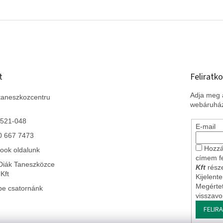
t
Feliratko
Adja meg a
taneszkozcentru
webáruház
 521-048
E-mail
0 667 7473
Hozzá
ook oldalunk
címem f
Diák Taneszközce
Kft
része
Kft
Kijelent
Megérte
be csatornánk
visszav
FELIR