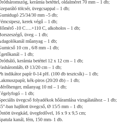
Drótháromszög, kerámia betéttel, oldalméret 70 mm – 1 db;
Szeparáló tölcsér, üvegcsappal – 1 db;
Gumidugó 25/34/30 mm –5 db;
Fémcsipesz, kerek végű – 1 db;
Hőmérő -10 C….+110 C, alkoholos – 1 db;
Borszeszégő, üveg – 1 db;
Adagolókanál műanyag – 1 db;
Gumicső 10 cm , 6/8 mm –1 db;
Égetőkanál – 1 db;
Drótháló, kerámia betéttel 12 x 12 cm – 1 db;
Vasháromláb, Ø 13/20 cm – 1 db;
Ph indikátor papír 0-14 pH. (100 db tesztcsík) – 1 db;
Lakmuszpapír, kék-piros (20/20 db) – 1 db;
Mérőhenger, műanyag 10 ml – 1 db;
Tégelyfogó – 1 db;
Speciális üvegcső folyadékok hőáramlása vizsgálatához – 1 db;
45°-ban hajlított üvegcső, Ø 15/5 mm – 1 db;
Öntött üvegkád, üvegfedővel, 16 x 9 x 9,5 cm;
Spatula kanál, fém, 150 mm- 1 db.