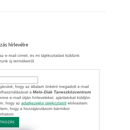
zás hírlevélre
z e-mail címét, és mi tájékoztatást küldünk
unk új termékeiről.
járulok, hogy az általam önként megadott e-mail
elhasználásával a
Meló-Diák Taneszközcentrum
mre e-mail útján hírleveleket, ajánlatokat küldjön.
em, hogy az
adatkezelési tájékoztatót
elolvastam.
ttem, hogy a hozzájárulásom bármikor
onhatom.
ATKOZÁS