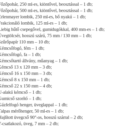
őzőpohár, 250 ml-es, kiöntővel, beosztással – 1 db;
őzőpohár, 500 ml-es, kiöntővel, beosztással – 1 db;
rlenmayer lombik, 250 ml-es, bő nyakú – 1 db;
rakcionáló lombik, 125 ml-es – 1 db;
iebig hűtő csepegővel, gumidugókkal, 400 mm-es – 1 db;
vegtölcsér, hosszú szárú, 75 mm / 130 mm – 1 db;
zűrőpapír 110 mm – 10 db;
émcsőfogó, fém – 1 db;
émcsőfogó, fa – 1 db;
Kémcsőtartó állvány, műanyag – 1 db;
Kémcső 13 x 120 mm – 3 db;
Kémcső 16 x 150 mm – 3 db;
Kémcső 8 x 150 mm – 1 db;
Kémcső 22 x 150 mm – 4 db;
U-alakú kémcső – 1 db;
Gumicső szorító – 1 db;
Gázfelfogó henger, üveglappal – 1 db;
Talpas mérőhenger, 50 ml-es – 1 db;
Hajlított üvegcső 90°-os, hosszú szárral – 2 db;
Y-csatlakozó, üveg, 7 mm – 2 db;