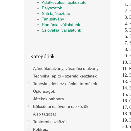
Adatkezelési tájékoztató
1. F
Pályázatok
2. F
Süti tájékoztató
3. E
Tanúsítvány
4. F
Romániai vállalatunk
5. L
Szlovákiai vállalatunk
6. Ü
7. S
8. K
Kategóriák
Kategóriák
9. K
átugrása
10. 
11. 
Ajándékutalvány, vásárlási utalvány
12. 
Technika, építő - szerelő készletek
13. 
Tanévkezdéshez ajánlott termékek
14. 
Újdonságok
15. 
Játékok otthonra
16. 
Bölcsődei és óvodai eszközök
17. 
18. 
Alsó tagozat
19. 
Tantermi eszközök
20. 
Földrajz