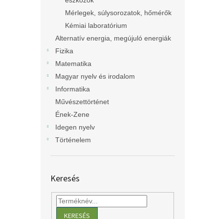
eszközök
Mérlegek, súlysorozatok, hőmérők
Kémiai laboratórium
Alternatív energia, megújuló energiák
Fizika
Matematika
Magyar nyelv és irodalom
Informatika
Művészettörténet
Ének-Zene
Idegen nyelv
Történelem
Keresés
KERESÉS