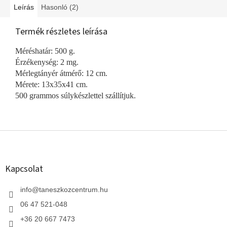
Leírás
Hasonló (2)
Termék részletes leírása
Méréshatár: 500 g.
Érzékenység: 2 mg.
Mérlegtányér átmérő: 12 cm.
Mérete: 13x35x41 cm.
500 grammos súlykészlettel szállítjuk.
L
á
b
l
Kapcsolat
é
c
info
@
taneszkozcentrum.hu
06 47 521-048
+36 20 667 7473