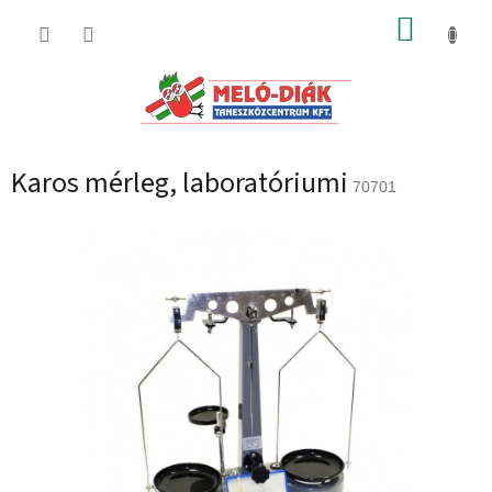
Ugrás
KOSÁR
a
fő
tartalomhoz
Karos mérleg, laboratóriumi
70701