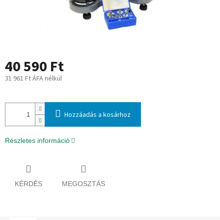
40 590 Ft
31 961 Ft ÁFA nélkül
Egységár:
Hozzáadás a kosárhoz
Részletes információ
KÉRDÉS
MEGOSZTÁS