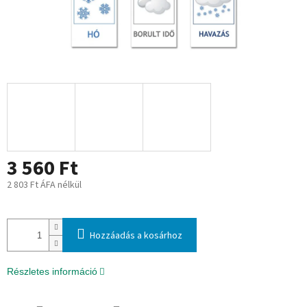
3 560 Ft
2 803 Ft ÁFA nélkül
Egységár:
Hozzáadás a kosárhoz
Részletes információ