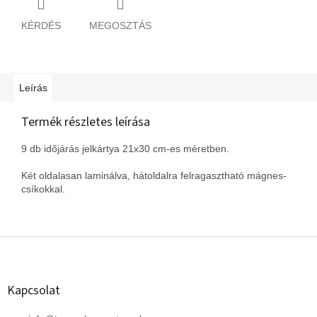
KÉRDÉS
MEGOSZTÁS
Leírás
Termék részletes leírása
9 db időjárás jelkártya 21x30 cm-es méretben.
Két oldalasan laminálva, hátoldalra felragasztható mágnes-
csíkokkal.
L
á
b
l
Kapcsolat
é