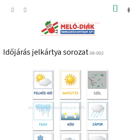
Ugrás
KOSÁR
a
fő
tartalomhoz
Időjárás jelkártya sorozat
08-002