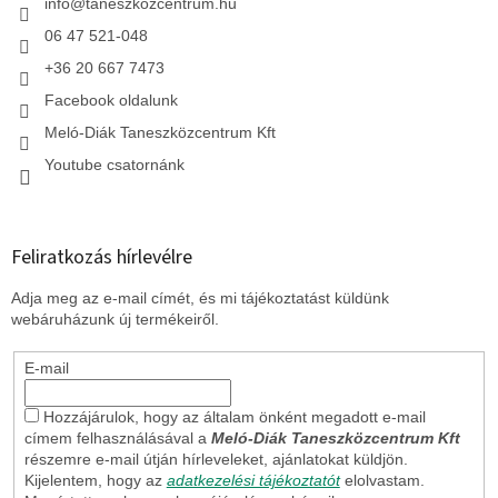
c
info
@
taneszkozcentrum.hu
06 47 521-048
+36 20 667 7473
Facebook oldalunk
Meló-Diák Taneszközcentrum Kft
Youtube csatornánk
Feliratkozás hírlevélre
Adja meg az e-mail címét, és mi tájékoztatást küldünk
webáruházunk új termékeiről.
E-mail
Hozzájárulok, hogy az általam önként megadott e-mail
címem felhasználásával a
Meló-Diák Taneszközcentrum Kft
részemre e-mail útján hírleveleket, ajánlatokat küldjön.
Kijelentem, hogy az
adatkezelési tájékoztatót
elolvastam.