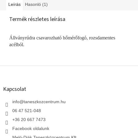
Leírás
Hasonló (1)
Termék részletes leírása
Állványrúdra csavarozható hőmérőfogó, rozsdamentes
acélból.
L
á
b
l
Kapcsolat
é
c
info
@
taneszkozcentrum.hu
06 47 521-048
+36 20 667 7473
Facebook oldalunk
Meló-Diák Taneszközcentrum Kft