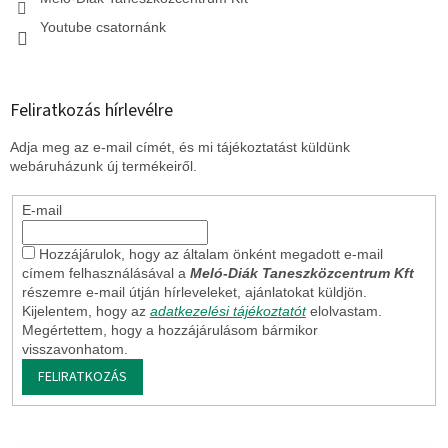
Youtube csatornánk
Feliratkozás hírlevélre
Adja meg az e-mail címét, és mi tájékoztatást küldünk
webáruházunk új termékeiről.
E-mail
Hozzájárulok, hogy az általam önként megadott e-mail
címem felhasználásával a
Meló-Diák Taneszközcentrum Kft
részemre e-mail útján hírleveleket, ajánlatokat küldjön.
Kijelentem, hogy az
adatkezelési tájékoztatót
elolvastam.
Megértettem, hogy a hozzájárulásom bármikor
visszavonhatom.
FELIRATKOZÁS