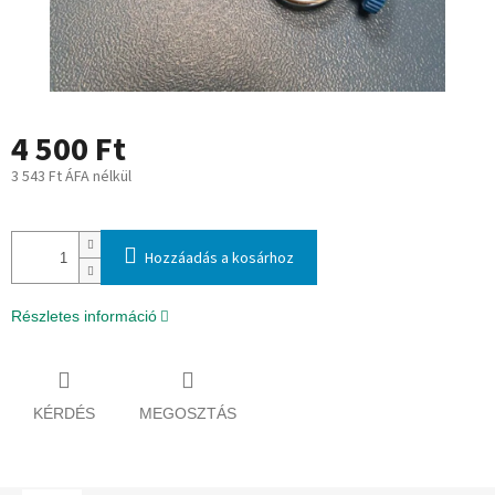
4 500 Ft
3 543 Ft ÁFA nélkül
Egységár:
Hozzáadás a kosárhoz
Részletes információ
KÉRDÉS
MEGOSZTÁS