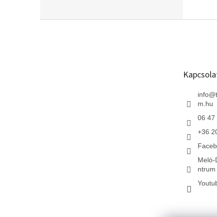
L
á
b
l
é
Kapcsola
c
info
@
m.hu
06 47
+36 2
Faceb
Meló-
ntrum 
Youtu