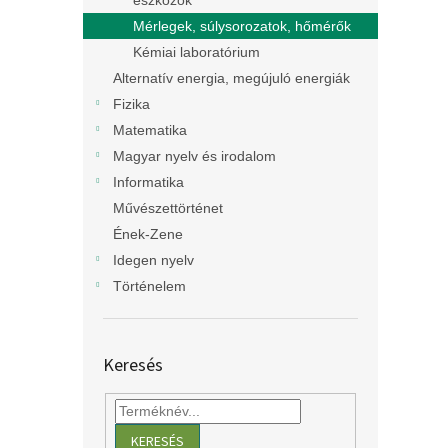
eszközök
Mérlegek, súlysorozatok, hőmérők
Kémiai laboratórium
Alternatív energia, megújuló energiák
Fizika
Matematika
Magyar nyelv és irodalom
Informatika
Művészettörténet
Ének-Zene
Idegen nyelv
Történelem
Keresés
KERESÉS