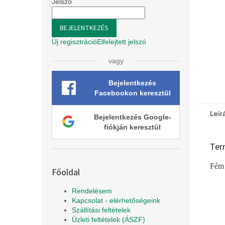
l
Jelszó
BEJELENTKEZÉS
Új regisztráció
Elfelejtett jelszó
vagy
Bejelentkezés
Facebookon keresztül
Leír
Bejelentkezés Google-
fiókján keresztül
Ter
Fém 
Főoldal
Rendelésem
Kapcsolat - elérhetőségeink
Szállítási feltételek
Üzleti feltételek (ÁSZF)