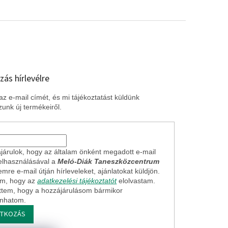
zás hírlevélre
z e-mail címét, és mi tájékoztatást küldünk
unk új termékeiről.
járulok, hogy az általam önként megadott e-mail
elhasználásával a
Meló-Diák Taneszközcentrum
mre e-mail útján hírleveleket, ajánlatokat küldjön.
em, hogy az
adatkezelési tájékoztatót
elolvastam.
ttem, hogy a hozzájárulásom bármikor
onhatom.
ATKOZÁS