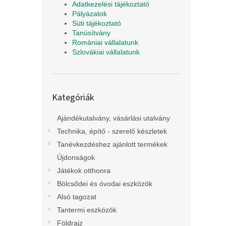
Adatkezelési tájékoztató
Pályázatok
Süti tájékoztató
Tanúsítvány
Romániai vállalatunk
Szlovákiai vállalatunk
Kategóriák
Kategóriák
átugrása
Ajándékutalvány, vásárlási utalvány
Technika, építő - szerelő készletek
Tanévkezdéshez ajánlott termékek
Újdonságok
Játékok otthonra
Bölcsődei és óvodai eszközök
Alsó tagozat
Tantermi eszközök
Földrajz