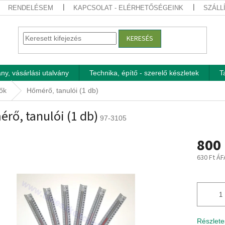
RENDELÉSEM
KAPCSOLAT - ELÉRHETŐSÉGEINK
SZÁLL
KERESÉS
ny, vásárlási utalvány
Technika, építő - szerelő készletek
T
ők
Hőmérő, tanulói (1 db)
rő, tanulói (1 db)
97-3105
800 
630 Ft ÁF
Egységár
Részlete