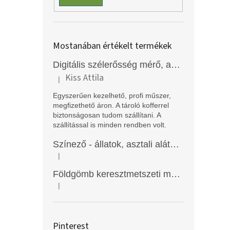
Mostanában értékelt termékek
Digitális szélerősség mérő, anemométer, EM2250
Kiss Attila
|
A termék értékelése 5-ből 5 csillag.
Egyszerűen kezelhető, profi műszer,
megfizethető áron. A tároló kofferrel
biztonságosan tudom szállítani. A
szállítással is minden rendben volt.
Színező - állatok, asztali alátét, Funny Mat
|
A termék értékelése 5-ből 5 csillag.
Földgömb keresztmetszeti modell
|
A termék értékelése 5-ből 5 csillag.
Pinterest