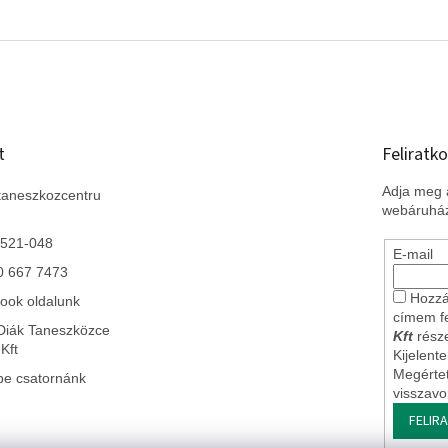
t
Feliratko
Adja meg a
taneszkozcentru
webáruház
 521-048
E-mail
0 667 7473
Hozzá
ook oldalunk
címem f
Diák Taneszközce
Kft
része
Kft
Kijelent
Megérte
be csatornánk
visszav
FELIR