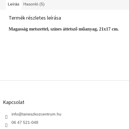
Leírás
Hasonló (5)
Termék részletes leírása
Magasság metszettel,
színes áttetsző műanyag, 21x17 cm.
L
á
b
l
Kapcsolat
é
c
info
@
taneszkozcentrum.hu
06 47 521-048