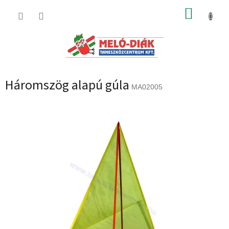
Ugrás
KOSÁR
a
fő
tartalomhoz
Háromszög alapú gúla
MA02005