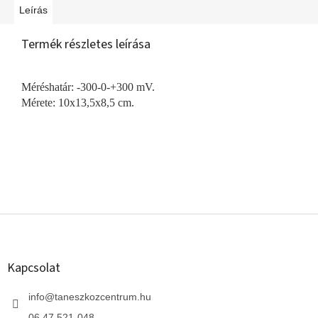
Leírás
Termék részletes leírása
Méréshatár: -300-0-+300 mV.
Mérete: 10x13,5x8,5 cm.
L
á
b
l
Kapcsolat
é
c
info
@
taneszkozcentrum.hu
06 47 521-048