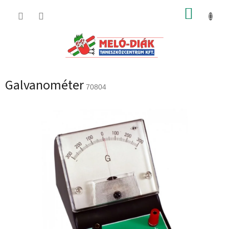
Ugrás
KOSÁR
a
fő
tartalomhoz
Galvanométer
70804