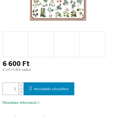
6 600 Ft
5 197 Ft ÁFA nélkül
Egységár:
Hozzáadás a kosárhoz
Részletes információ