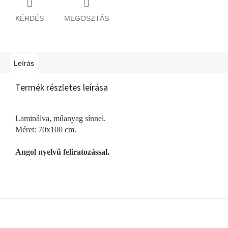
KÉRDÉS
MEGOSZTÁS
Leírás
Termék részletes leírása
Laminálva, műanyag sínnel.
Méret: 70x100 cm.
Angol nyelvű feliratozással.
L
á
b