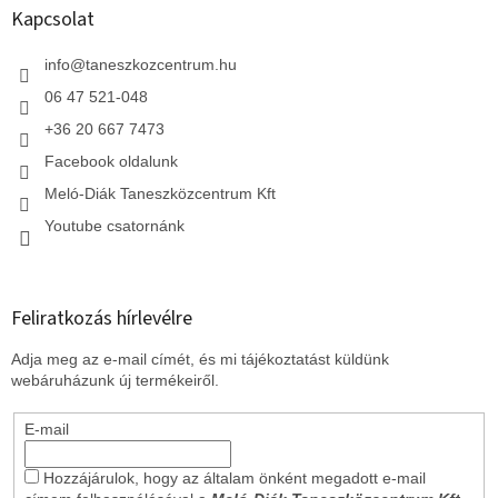
l
Kapcsolat
é
c
info
@
taneszkozcentrum.hu
06 47 521-048
+36 20 667 7473
Facebook oldalunk
Meló-Diák Taneszközcentrum Kft
Youtube csatornánk
Feliratkozás hírlevélre
Adja meg az e-mail címét, és mi tájékoztatást küldünk
webáruházunk új termékeiről.
E-mail
Hozzájárulok, hogy az általam önként megadott e-mail