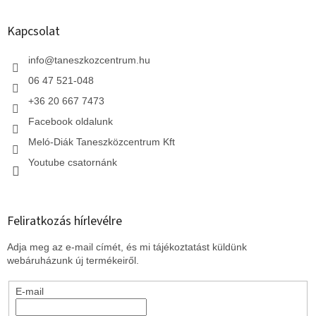
á
b
l
Kapcsolat
é
c
info
@
taneszkozcentrum.hu
06 47 521-048
+36 20 667 7473
Facebook oldalunk
Meló-Diák Taneszközcentrum Kft
Youtube csatornánk
Feliratkozás hírlevélre
Adja meg az e-mail címét, és mi tájékoztatást küldünk
webáruházunk új termékeiről.
E-mail