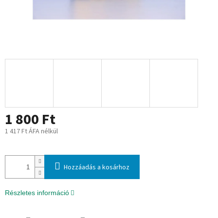
1 800 Ft
1 417 Ft ÁFA nélkül
Egységár:
Hozzáadás a kosárhoz
Részletes információ