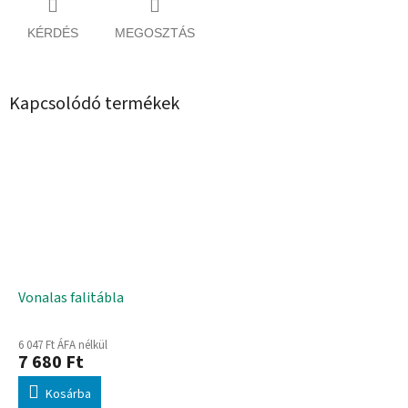
KÉRDÉS
MEGOSZTÁS
Kapcsolódó termékek
Vonalas falitábla
6 047 Ft ÁFA nélkül
7 680 Ft
Kosárba