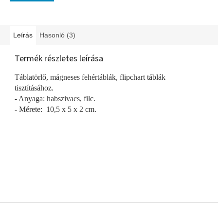
Leírás
Hasonló (3)
Termék részletes leírása
Táblatörlő, mágneses fehértáblák, flipchart táblák
tisztításához.
- Anyaga: habszivacs, filc.
- Mérete: 10,5 x 5 x 2 cm.
L