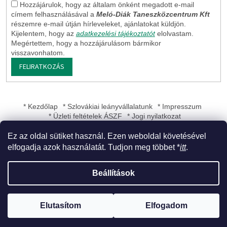
Hozzájárulok, hogy az általam önként megadott e-mail
címem felhasználásával a
Meló-Diák Taneszközcentrum Kft
részemre e-mail útján hírleveleket, ajánlatokat küldjön.
Kijelentem, hogy az
adatkezelési tájékoztatót
elolvastam.
Megértettem, hogy a hozzájárulásom bármikor
visszavonhatom.
FELIRATKOZÁS
* Kezdőlap
* Szlovákiai leányvállalatunk
* Impresszum
* Üzleti feltételek ÁSZF
* Jogi nyilatkozat
Ez az oldal sütiket használ. Ezen weboldal követésével
elfogadja azok használatát. Tudjon meg többet *
itt
.
Shoptet készítette
Beállítások
Copyright 2026
Meló-Diák Taneszközcentrum Kft
. Minden jog
Elutasítom
Elfogadom
fenntartva.
Süti beállítások szerkesztése