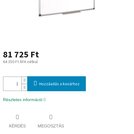
81 725 Ft
64 350 Ft ÁFA nélkül
Egységár:
Hozzáadás a kosárhoz
Részletes információ
KÉRDÉS
MEGOSZTÁS