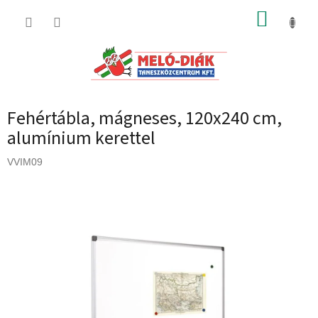
Ugrás
KOSÁR
a
fő
tartalomhoz
Fehértábla, mágneses, 120x240 cm,
alumínium kerettel
VVIM09