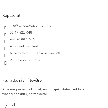
á
b
l
Kapcsolat
é
c
info
@
taneszkozcentrum.hu
06 47 521-048
+36 20 667 7473
Facebook oldalunk
Meló-Diák Taneszközcentrum Kft
Youtube csatornánk
Feliratkozás hírlevélre
Adja meg az e-mail címét, és mi tájékoztatást küldünk
webáruházunk új termékeiről.
E-mail