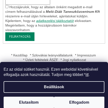
Hozzájárulok, hogy az általam önként megadott e-mail
címem felhasználásával a
Meló-Diák Taneszközcentrum Kft
részemre e-mail útján hírleveleket, ajánlatokat küldjön.
Kijelentem, hogy az
adatkezelési tájékoztatót
elolvastam.
Megértettem, hogy a hozzájárulásom bármikor
visszavonhatom.
FELIRATKOZÁS
* Kezdőlap
* Szlovákiai leányvállalatunk
* Impresszum
* Üzleti feltételek ÁSZF
* Jogi nyilatkozat
Ez az oldal sütiket használ. Ezen weboldal követésével
elfogadja azok használatát. Tudjon meg többet *
itt
.
Shoptet készítette
Beállítások
Copyright 2026
Meló-Diák Taneszközcentrum Kft
. Minden jog
Elutasítom
Elfogadom
fenntartva.
Süti beállítások szerkesztése