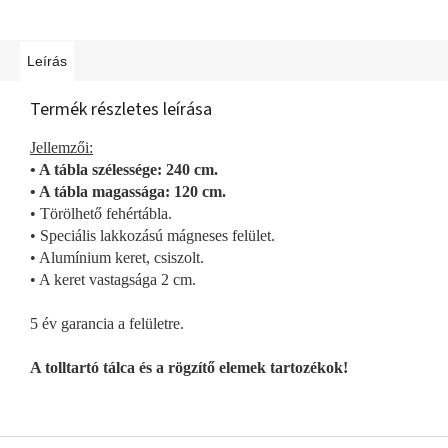
Leírás
Termék részletes leírása
Jellemzői:
• A tábla szélessége: 240 cm.
• A tábla magassága: 120 cm.
• Törölhető fehértábla.
• Speciális lakkozású mágneses felület.
• Alumínium keret, csiszolt.
• A keret vastagsága 2 cm.
5 év garancia a felületre.
A tolltartó tálca és a rögzítő elemek tartozékok!
L