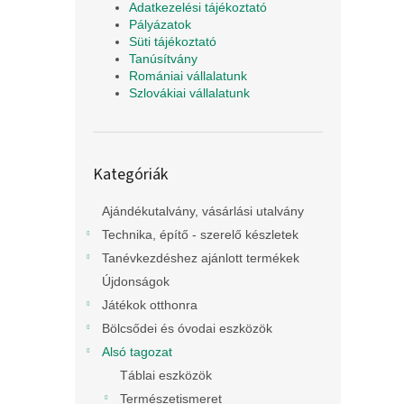
Adatkezelési tájékoztató
Pályázatok
Süti tájékoztató
Tanúsítvány
Romániai vállalatunk
Szlovákiai vállalatunk
Kategóriák
Kategóriák
átugrása
Ajándékutalvány, vásárlási utalvány
Technika, építő - szerelő készletek
Tanévkezdéshez ajánlott termékek
Újdonságok
Játékok otthonra
Bölcsődei és óvodai eszközök
Alsó tagozat
Táblai eszközök
Természetismeret