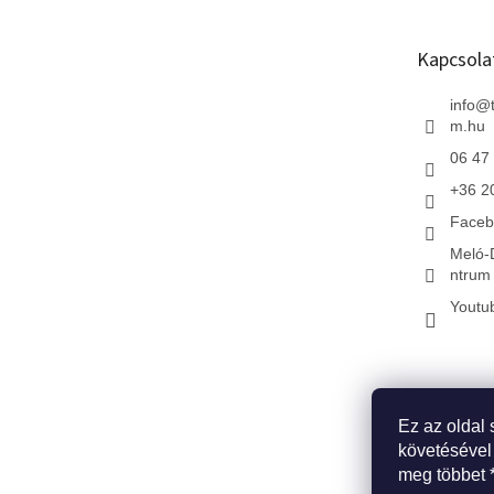
l
é
Kapcsola
c
info
@
m.hu
06 47
+36 2
Faceb
Meló-
ntrum 
Youtu
Ez az oldal 
* Kezdőlap
*
követésével
meg többet 