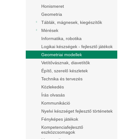
Honismeret
Geometria
Táblák, mágnesek, kiegészítők
Mérések
Informatika, robotika
Logikai készségek - fejlesztő játékok
Geometriai modellek
Vetítővásznak, diavetítők
Építő, szerelő készletek
Technika és tervezés
Közlekedés
Írás olvasás
Kommunikáció
Nyelvi készséget fejlesztő történetek
Fényképes játékok
Kompetenciafejlesztő
eszközcsomagok