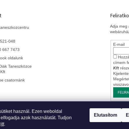
t
Feliratko
Adja meg a
taneszkozcentru
webáruház
 521-048
E-mail
0 667 7473
Hozzá
ook oldalunk
címem f
Diák Taneszközce
Kft
része
Kft
Kijelent
Megérte
be csatornánk
visszav
FELIR
sütiket használ. Ezen weboldal
 Szlovákiai leányvállalatunk
* Impresszum
* Üzleti feltételek ÁSZF
* J
Elutasítom
E
 elfogadja azok használatát. Tudjon
*
itt
.