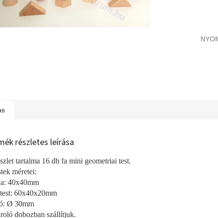
NYO
ás
mék részletes leírása
szlet tartalma 16 db fa mini geometriai test.
stek méretei:
ka: 40x40mm
atest: 60x40x20mm
yó: Ø 30mm
ároló dobozban szállítjuk.