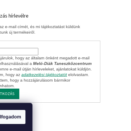
zás hírlevélre
z e-mail címét, és mi tájékoztatást küldünk
unk új termékeiről.
járulok, hogy az általam önként megadott e-mail
elhasználásával a
Meló-Diák Taneszközcentrum
mre e-mail útján hírleveleket, ajánlatokat küldjön.
em, hogy az
adatkezelési tájékoztatót
elolvastam.
ttem, hogy a hozzájárulásom bármikor
onhatom.
ATKOZÁS
ogi nyilatkozat
lfogadom