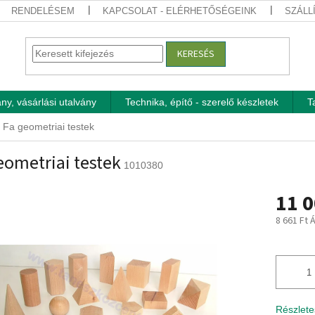
RENDELÉSEM
KAPCSOLAT - ELÉRHETŐSÉGEINK
SZÁLL
KERESÉS
ny, vásárlási utalvány
Technika, építő - szerelő készletek
T
Fa geometriai testek
eometriai testek
1010380
11 0
8 661 Ft 
Egységár
Részlete