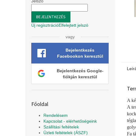
l
Jelszó
BEJELENTKEZÉS
Új regisztráció
Elfelejtett jelszó
vagy
Bejelentkezés
Facebookon keresztül
Leír
Bejelentkezés Google-
fiókján keresztül
Ter
A ké
Főoldal
A te
koc
Rendelésem
tégl
Kapcsolat - elérhetőségeink
gol
Szállítási feltételek
Üzleti feltételek (ÁSZF)
Fa t