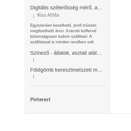
Digitális szélerősség mérő, anemométer, EM2250
Kiss Attila
|
A termék értékelése 5-ből 5 csillag.
Egyszerűen kezelhető, profi műszer,
megfizethető áron. A tároló kofferrel
biztonságosan tudom szállítani. A
szállítással is minden rendben volt.
Színező - állatok, asztali alátét, Funny Mat
|
A termék értékelése 5-ből 5 csillag.
Földgömb keresztmetszeti modell
|
A termék értékelése 5-ből 5 csillag.
Pinterest
L
á
b