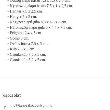
• Ötszög alapú hasáb 7,5 x 1,5 x 2,5 cm.
• Nyolcszög alapú hasáb 7,5 x 1 x 2,5 cm.
• Henger 7,5 x 2,5 cm.
• Henger 5 x 5 cm.
• Négyzet alapú gúla 4,8 x 4,8 x 8 cm.
• Háromszög alapú gúla 5 x 4,4 x 7,5 cm.
• Félgömb 2,4 x 5 cm.
• Gömb 5 cm.
• Ovális forma 7,5 x 5 cm.
• Kúp 7,5 x 5 cm.
• Csonkakúp 7,5 x 5 cm.
• Csonkakúp 5,2 x 5 cm.
L
á
b
l
Kapcsolat
é
c
info
@
taneszkozcentrum.hu