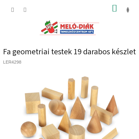
Ugrás
KOSÁR
a
fő
tartalomhoz
Fa geometriai testek 19 darabos készlet
LER4298