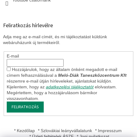
Feliratkozás hírlevélre
Adja meg az e-mail címét, és mi tájékoztatást küldünk
webáruházunk új termékeiről.
E-mail
Hozzájárulok, hogy az általam önként megadott e-mail
címem felhasználásával a
Meló-Diák Taneszközcentrum Kft
részemre e-mail útján hírleveleket, ajánlatokat küldjön.
Kijelentem, hogy az
adatkezelési tájékoztatót
elolvastam.
Megértettem, hogy a hozzájárulásom bármikor
visszavonhatom.
FELIRATKOZÁS
* Kezdőlap
* Szlovákiai leányvállalatunk
* Impresszum
* Üzleti feltételek ÁSZF
* Jogi nyilatkozat