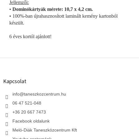
Jellemzői:
•
Dominókártyák mérete: 10,7 x 4,2 cm.
• 100%-ban újrahasznosított laminált kemény kartonból
készült.
6 éves kortól ajánlott!
L
á
b
l
Kapcsolat
é
c
info
@
taneszkozcentrum.hu
06 47 521-048
+36 20 667 7473
Facebook oldalunk
Meló-Diák Taneszközcentrum Kft
Youtube csatornánk