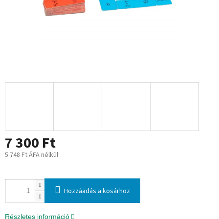
7 300 Ft
5 748 Ft ÁFA nélkül
Egységár:
Hozzáadás a kosárhoz
Részletes információ