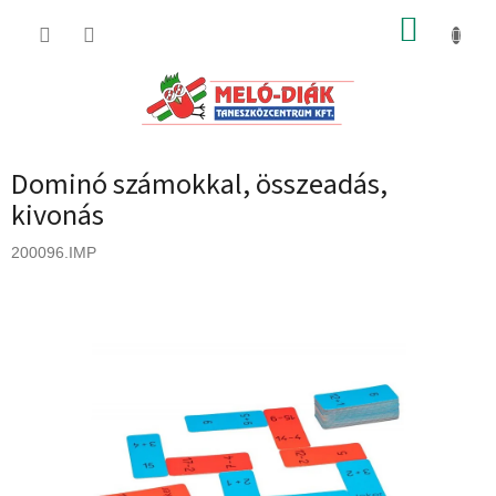
Ugrás
KOSÁR
a
fő
tartalomhoz
Dominó számokkal, összeadás,
kivonás
200096.IMP