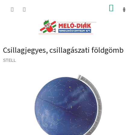
Ugrás
KOSÁR
a
fő
tartalomhoz
Csillagjegyes, csillagászati földgömb
STELL