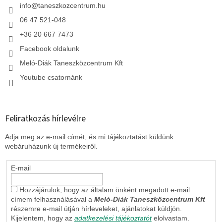
c
info
@
taneszkozcentrum.hu
06 47 521-048
+36 20 667 7473
Facebook oldalunk
Meló-Diák Taneszközcentrum Kft
Youtube csatornánk
Feliratkozás hírlevélre
Adja meg az e-mail címét, és mi tájékoztatást küldünk
webáruházunk új termékeiről.
E-mail
Hozzájárulok, hogy az általam önként megadott e-mail
címem felhasználásával a
Meló-Diák Taneszközcentrum Kft
részemre e-mail útján hírleveleket, ajánlatokat küldjön.
Kijelentem, hogy az
adatkezelési tájékoztatót
elolvastam.