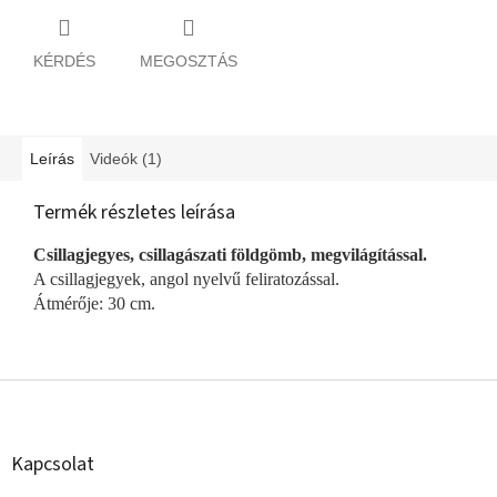
KÉRDÉS
MEGOSZTÁS
Leírás
Videók (1)
Termék részletes leírása
Csillagjegyes, csillagászati földgömb, megvilágítással.
A csillagjegyek, angol nyelvű feliratozással.
Átmérője: 30 cm.
L
á
b
l
Kapcsolat
é