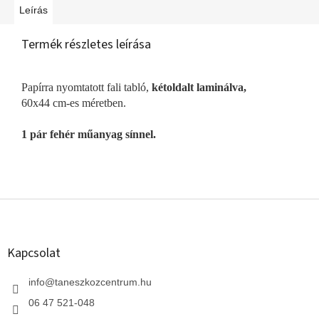
Leírás
Termék részletes leírása
Papírra nyomtatott fali tabló,
kétoldalt laminálva,
60x44 cm-es méretben.
1 pár fehér műanyag sínnel.
L
á
b
l
Kapcsolat
é
c
info
@
taneszkozcentrum.hu
06 47 521-048