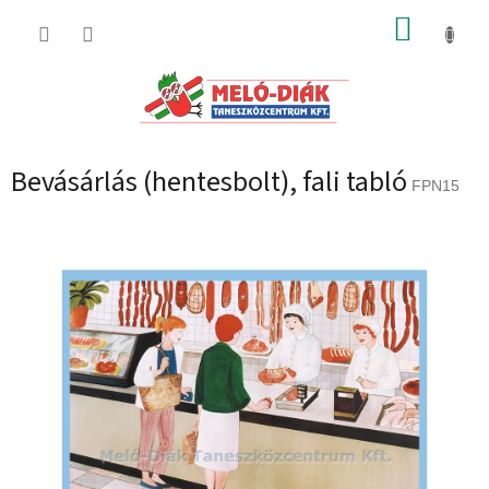
Ugrás
KOSÁR
a
fő
tartalomhoz
Bevásárlás (hentesbolt), fali tabló
FPN15