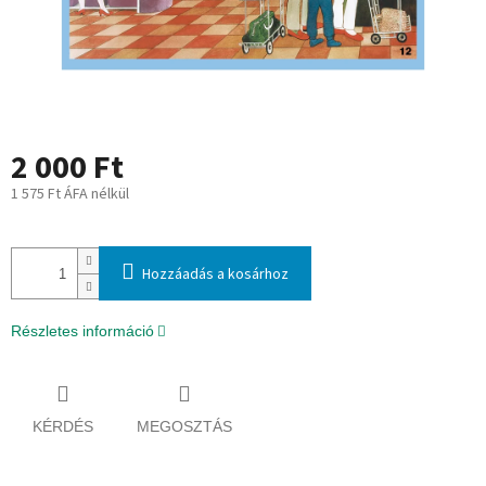
2 000 Ft
1 575 Ft ÁFA nélkül
Egységár:
Hozzáadás a kosárhoz
Részletes információ
KÉRDÉS
MEGOSZTÁS