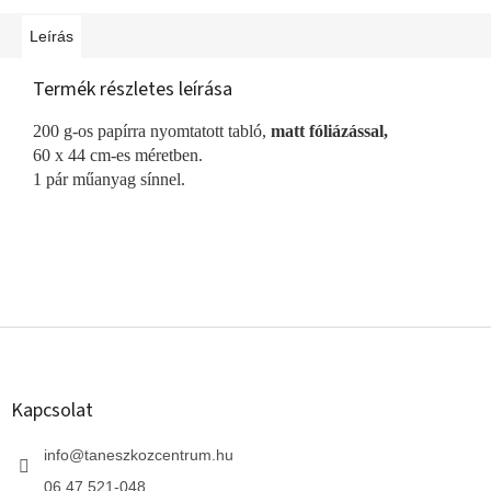
Leírás
Termék részletes leírása
200 g-os papírra nyomtatott tabló,
matt fóliázással,
60 x 44 cm-es méretben.
1 pár műanyag sínnel.
L
á
b
l
Kapcsolat
é
c
info
@
taneszkozcentrum.hu
06 47 521-048