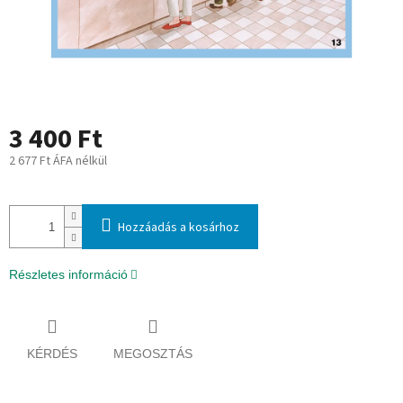
3 400 Ft
2 677 Ft ÁFA nélkül
Egységár:
Hozzáadás a kosárhoz
Részletes információ
KÉRDÉS
MEGOSZTÁS