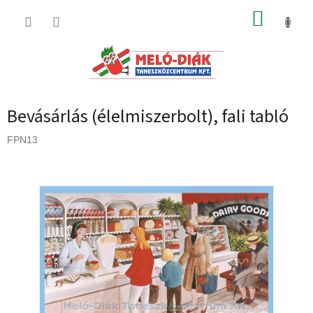
Ugrás
KOSÁR
a
fő
tartalomhoz
Bevásárlás (élelmiszerbolt), fali tabló
FPN13