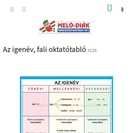
Ugrás
KOSÁR
a
fő
tartalomhoz
Az igenév, fali oktatótabló
3126