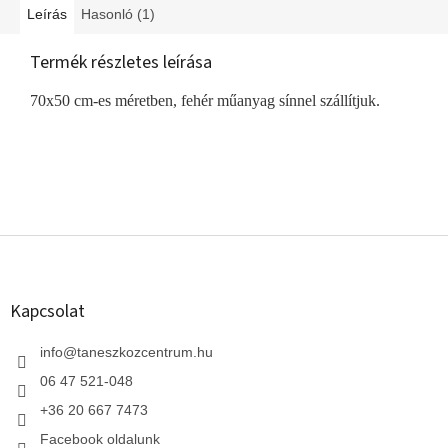
Leírás
Hasonló (1)
Termék részletes leírása
70x50 cm-es méretben, fehér műanyag sínnel szállítjuk.
L
á
b
l
Kapcsolat
é
c
info
@
taneszkozcentrum.hu
06 47 521-048
+36 20 667 7473
Facebook oldalunk