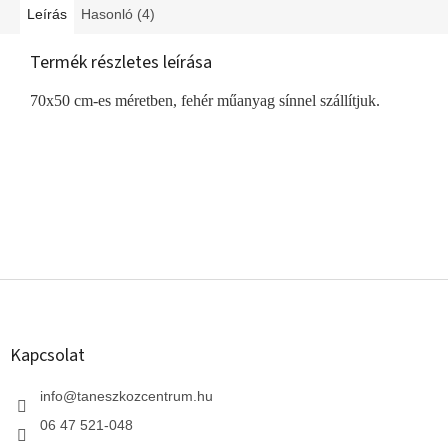
Leírás
Hasonló (4)
Termék részletes leírása
70x50 cm-es méretben, fehér műanyag sínnel szállítjuk.
L
á
b
l
Kapcsolat
é
c
info
@
taneszkozcentrum.hu
06 47 521-048