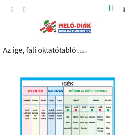
Ugrás
KOSÁR
a
fő
tartalomhoz
Az ige, fali oktatótabló
3125