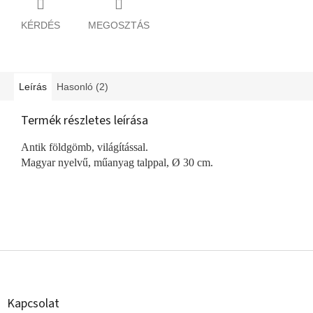
KÉRDÉS
MEGOSZTÁS
Leírás
Hasonló (2)
Termék részletes leírása
Antik földgömb, világítással.
Magyar nyelvű, műanyag talppal, Ø 30 cm.
L
á
b
l
Kapcsolat