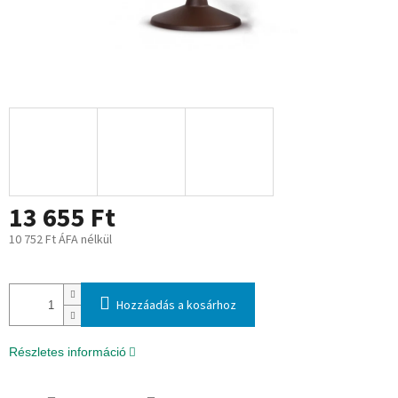
13 655 Ft
10 752 Ft ÁFA nélkül
Egységár:
Hozzáadás a kosárhoz
Részletes információ