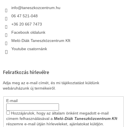
é
c
info
@
taneszkozcentrum.hu
06 47 521-048
+36 20 667 7473
Facebook oldalunk
Meló-Diák Taneszközcentrum Kft
Youtube csatornánk
Feliratkozás hírlevélre
Adja meg az e-mail címét, és mi tájékoztatást küldünk
webáruházunk új termékeiről.
E-mail
Hozzájárulok, hogy az általam önként megadott e-mail
címem felhasználásával a
Meló-Diák Taneszközcentrum Kft
részemre e-mail útján hírleveleket, ajánlatokat küldjön.