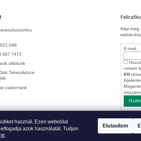
t
Feliratko
Adja meg a
taneszkozcentru
webáruház
 521-048
E-mail
0 667 7473
Hozzá
ook oldalunk
címem f
Diák Taneszközce
Kft
része
Kft
Kijelent
Megérte
be csatornánk
visszav
FELIR
sütiket használ. Ezen weboldal
 Szlovákiai leányvállalatunk
* Impresszum
* Üzleti feltételek ÁSZF
* J
Elutasítom
E
 elfogadja azok használatát. Tudjon
*
itt
.