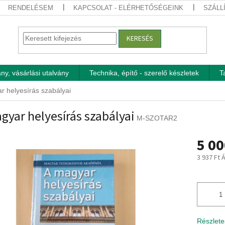
RENDELÉSEM
KAPCSOLAT - ELÉRHETŐSÉGEINK
SZÁLL
KERESÉS
ny, vásárlási utalvány
Technika, építő - szerelő készletek
T
r helyesírás szabályai
gyar helyesírás szabályai
M-SZOTAR2
5 00
3 937 Ft 
Egységár
Részlete