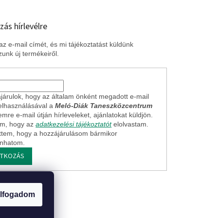
zás hírlevélre
z e-mail címét, és mi tájékoztatást küldünk
unk új termékeiről.
járulok, hogy az általam önként megadott e-mail
elhasználásával a
Meló-Diák Taneszközcentrum
mre e-mail útján hírleveleket, ajánlatokat küldjön.
em, hogy az
adatkezelési tájékoztatót
elolvastam.
ttem, hogy a hozzájárulásom bármikor
onhatom.
ATKOZÁS
ogi nyilatkozat
lfogadom