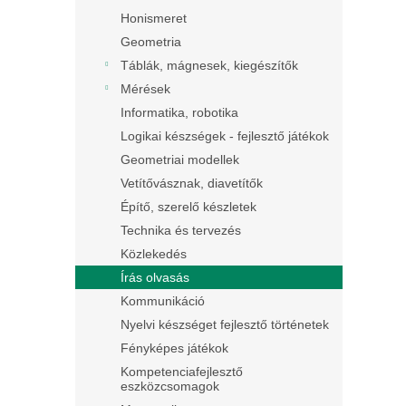
Honismeret
Geometria
Táblák, mágnesek, kiegészítők
Mérések
Informatika, robotika
Logikai készségek - fejlesztő játékok
Geometriai modellek
Vetítővásznak, diavetítők
Építő, szerelő készletek
Technika és tervezés
Közlekedés
Írás olvasás
Kommunikáció
Nyelvi készséget fejlesztő történetek
Fényképes játékok
Kompetenciafejlesztő
eszközcsomagok