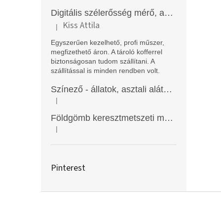
Digitális szélerősség mérő, anemométer, EM2250
Kiss Attila
|
A termék értékelése 5-ből 5 csillag.
Egyszerűen kezelhető, profi műszer,
megfizethető áron. A tároló kofferrel
biztonságosan tudom szállítani. A
szállítással is minden rendben volt.
Színező - állatok, asztali alátét, Funny Mat
|
A termék értékelése 5-ből 5 csillag.
Földgömb keresztmetszeti modell
|
A termék értékelése 5-ből 5 csillag.
Pinterest
L
á
b