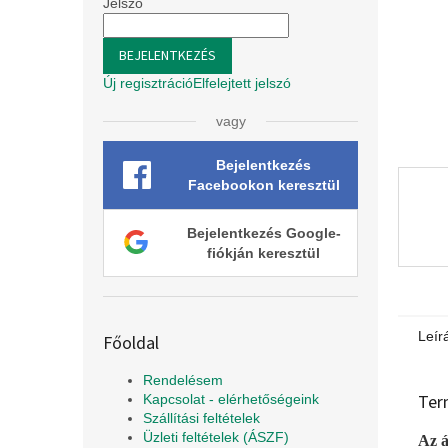
l
Jelszó
BEJELENTKEZÉS
Új regisztráció
Elfelejtett jelszó
vagy
Bejelentkezés
Facebookon keresztül
Bejelentkezés Google-
fiókján keresztül
Leír
Főoldal
Rendelésem
Ter
Kapcsolat - elérhetőségeink
Szállítási feltételek
Üzleti feltételek (ÁSZF)
Az á