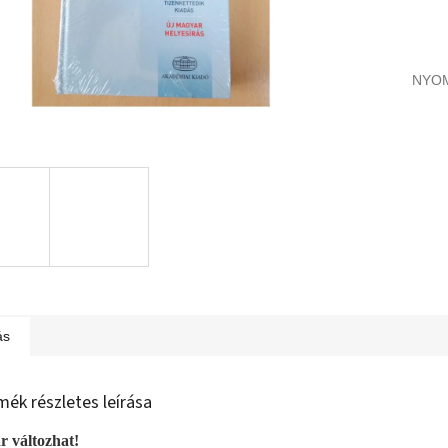
NYO
ás
mék részletes leírása
r változhat!