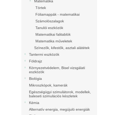
Matematika
Törtek
Fóliamappák - matematikai
Számolószalagok
Tanulói eszközök
Matematikai falitablók
Matematika műveletek
Színezők, kifestők, asztali alátétek
Tantermi eszközök
Földrajz
Környezetvédelem, Bisel vizsgálati
eszközök
Biológia
Mikroszkópok, kamerák
Egészségügyi szimulátorok, modellek,
baleseti szimulációs készletek
Kémia
Alternatív energia, megújuló energiák