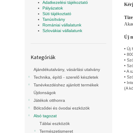
Adatkezelési tájékoztató
Kérj
Pályázatok
Süti tájékoztató
Tize
Tanúsítvány
Akad
Romániai vállalatunk
Szlovákiai vállalatunk
Új m
• Új
Kategóriák
• 800
Kategóriák
átugrása
• Sz
• Sz
Ajándékutalvány, vásárlási utalvány
• A 
• Szó
Technika, építő - szerelő készletek
• In
Tanévkezdéshez ajánlott termékek
(A k
Újdonságok
Játékok otthonra
Bölcsődei és óvodai eszközök
Alsó tagozat
Táblai eszközök
Természetismeret