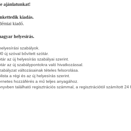
e ajánlatunkat!
nkettedik kiadás.
émiai kiadó.
agyar helyesírás.
 helyesírási szabályok.
0 új szóval bővített szótár.
ótár az új helyesírás szabályai szerint.
ótár az új szabálypontokra való hivatkozással.
szabályzat változásainak tételes felsorolása.
lista a régi és az új helyesírás szerint.
ternetes hozzáférés a mű teljes anyagához.
önyvben található regisztrációs számmal, a regisztrációtól számított 24