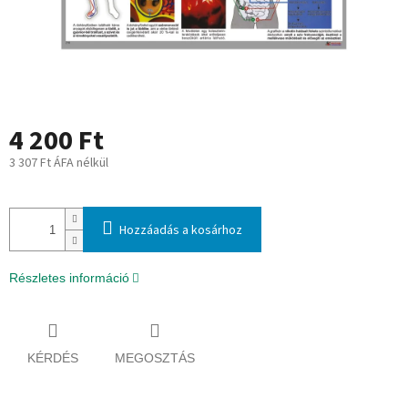
4 200 Ft
3 307 Ft ÁFA nélkül
Egységár:
Hozzáadás a kosárhoz
Részletes információ
KÉRDÉS
MEGOSZTÁS