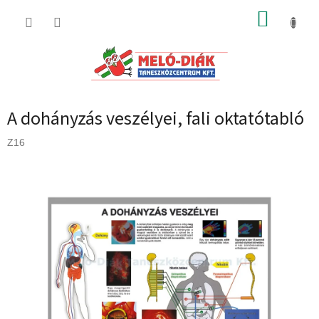
Ugrás
KOSÁR
a
fő
tartalomhoz
A dohányzás veszélyei, fali oktatótabló
Z16