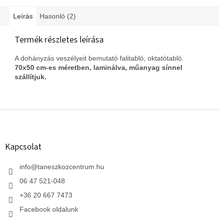
Leírás
Hasonló (2)
Termék részletes leírása
A dohányzás veszélyeit bemutató falitabló, oktatótabló.
70x50 cm-es méretben, laminálva, műanyag sínnel
szállítjuk.
L
á
b
l
Kapcsolat
é
c
info
@
taneszkozcentrum.hu
06 47 521-048
+36 20 667 7473
Facebook oldalunk