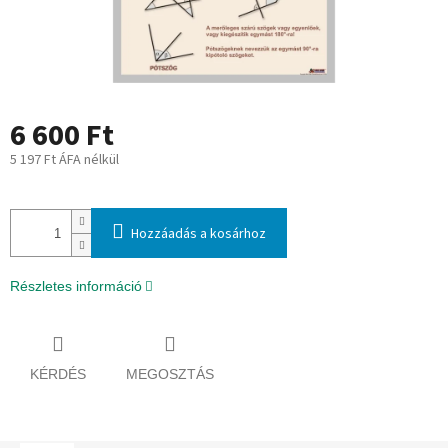
6 600 Ft
5 197 Ft ÁFA nélkül
Egységár:
Hozzáadás a kosárhoz
Részletes információ
KÉRDÉS
MEGOSZTÁS