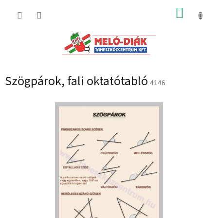
Ugrás
KOSÁR
a
fő
tartalomhoz
Szögpárok, fali oktatótabló
4146