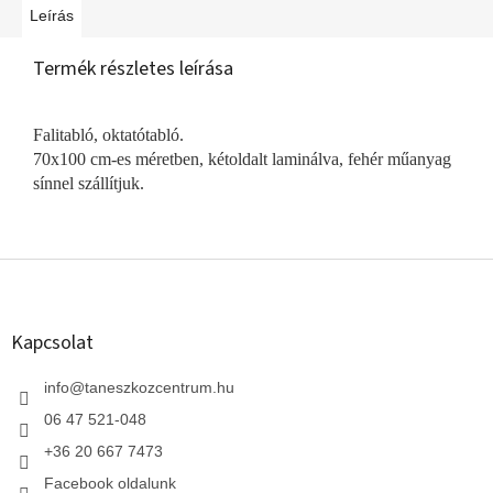
Leírás
Termék részletes leírása
Falitabló, oktatótabló.
70x100 cm-es méretben, kétoldalt laminálva, fehér műanyag
sínnel szállítjuk.
L
á
b
l
Kapcsolat
é
c
info
@
taneszkozcentrum.hu
06 47 521-048
+36 20 667 7473
Facebook oldalunk