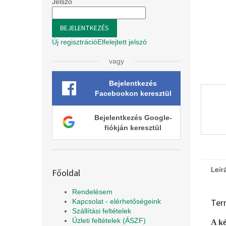
l
Jelszó
BEJELENTKEZÉS
Új regisztráció
Elfelejtett jelszó
vagy
Bejelentkezés
Facebookon keresztül
Bejelentkezés Google-
fiókján keresztül
Leír
Főoldal
Rendelésem
Ter
Kapcsolat - elérhetőségeink
Szállítási feltételek
Üzleti feltételek (ÁSZF)
A ké