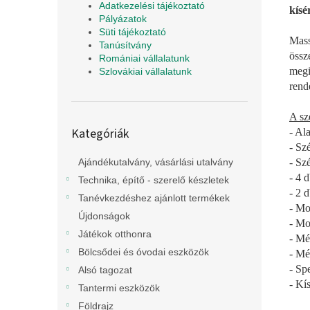
Adatkezelési tájékoztató
kísé
Pályázatok
Süti tájékoztató
Mass
Tanúsítvány
össz
Romániai vállalatunk
megi
Szlovákiai vállalatunk
rend
A sz
Kategóriák
Kategóriák
- Al
átugrása
- Sz
- Szé
Ajándékutalvány, vásárlási utalvány
- 4 d
Technika, építő - szerelő készletek
- 2 
Tanévkezdéshez ajánlott termékek
- Mo
Újdonságok
- Mo
Játékok otthonra
- Mé
Bölcsődei és óvodai eszközök
- Mé
- Sp
Alsó tagozat
- Kís
Tantermi eszközök
Földrajz