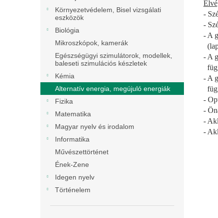
Elvé
Környezetvédelem, Bisel vizsgálati
- Sz
eszközök
- Sz
Biológia
- A 
Mikroszkópok, kamerák
(lap
Egészségügyi szimulátorok, modellek,
- A 
baleseti szimulációs készletek
füg
Kémia
- A 
füg
Alternatív energia, megújuló energiák
- Op
Fizika
- Öná
Matematika
- Ak
Magyar nyelv és irodalom
- Ak
Informatika
Művészettörténet
Ének-Zene
Idegen nyelv
Történelem