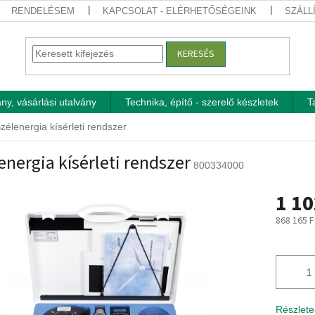
RENDELÉSEM
KAPCSOLAT - ELÉRHETŐSÉGEINK
SZÁLL
KERESÉS
ny, vásárlási utalvány
Technika, építő - szerelő készletek
T
zélenergia kísérleti rendszer
energia kísérleti rendszer
800334000
1 10
868 165 F
Egységár
Részlete