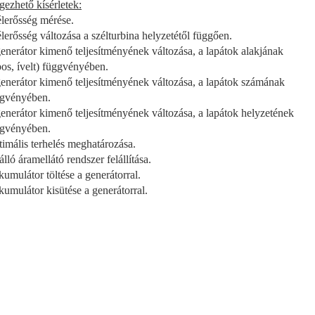
gezhető kísérletek:
élerősség mérése.
élerősség változása a szélturbina helyzetétől függően.
generátor kimenő teljesítményének változása, a lapátok alakjának
os, ívelt) függvényében.
generátor kimenő teljesítményének változása, a lapátok számának
gvényében.
generátor kimenő teljesítményének változása, a lapátok helyzetének
gvényében.
timális terhelés meghatározása.
lló áramellátó rendszer felállítása.
kumulátor töltése a generátorral.
kumulátor kisütése a generátorral.