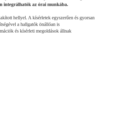
dén integrálhatók az órai munkába.
kított hellyel. A kísérletek egyszerűen és gyorsan
ítségével a hallgatók önállóan is
rmációk és kísérleti megoldások állnak