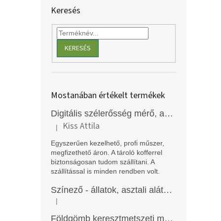
Keresés
KERESÉS
Mostanában értékelt termékek
Digitális szélerősség mérő, anemométer, EM2250
Kiss Attila
|
A termék értékelése 5-ből 5 csillag.
Egyszerűen kezelhető, profi műszer,
megfizethető áron. A tároló kofferrel
biztonságosan tudom szállítani. A
szállítással is minden rendben volt.
Színező - állatok, asztali alátét, Funny Mat
|
A termék értékelése 5-ből 5 csillag.
Földgömb keresztmetszeti modell