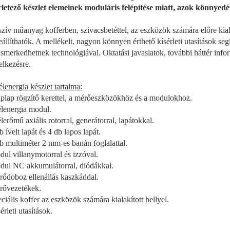
rletező készlet elemeinek moduláris felépítése miatt, azok könnye
zív műanyag kofferben, szivacsbetéttel, az eszközök számára előre kiala
eállíthatók. A mellékelt, nagyon könnyen érthető kísérleti utasítások seg
smerkedhetnek technológiával. Oktatási javaslatok, további háttér info
elkezésre.
élenergia készlet tartalma:
aplap rögzítő kerettel, a mérőeszközökhöz és a modulokhoz.
élenergia modul.
lerőmű axiális rotorral, generátorral, lapátokkal.
b ívelt lapát és 4 db lapos lapát.
db multiméter 2 mm-es banán foglalattal.
dul villanymotorral és izzóval.
dul NC akkumulátorral, diódákkal.
rődoboz ellenállás kaszkáddal.
rővezetékek.
eciális koffer az eszközök számára kialakított hellyel.
érleti utasítások.