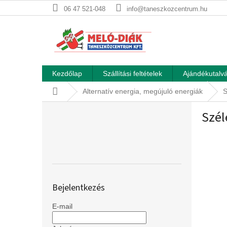
Ugrás
06 47 521-048
info@taneszkozcentrum.hu
a
fő
tartalomhoz
Kezdőlap
Szállítási feltételek
Ajándékutalvá
Kezdőlap
Alternatív energia, megújuló energiák
S
O
Szél
l
d
a
l
s
ó
p
Bejelentkezés
a
n
E-mail
e