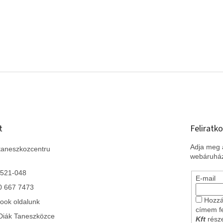
t
Feliratko
Adja meg a
taneszkozcentru
webáruház
 521-048
E-mail
0 667 7473
Hozzá
ook oldalunk
címem f
Diák Taneszközce
Kft
része