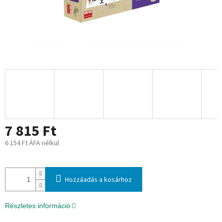
7 815 Ft
6 154 Ft ÁFA nélkül
Egységár:
Hozzáadás a kosárhoz
Részletes információ