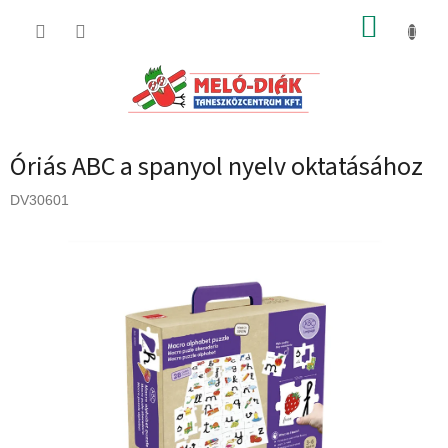
Ugrás
KOSÁR
a
fő
tartalomhoz
Óriás ABC a spanyol nyelv oktatásához
DV30601