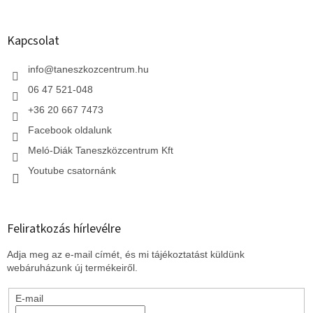
á
b
l
Kapcsolat
é
c
info
@
taneszkozcentrum.hu
06 47 521-048
+36 20 667 7473
Facebook oldalunk
Meló-Diák Taneszközcentrum Kft
Youtube csatornánk
Feliratkozás hírlevélre
Adja meg az e-mail címét, és mi tájékoztatást küldünk
webáruházunk új termékeiről.
E-mail