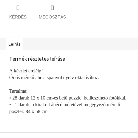
KÉRDÉS
MEGOSZTÁS
Leírás
Termék részletes leírása
A készlet erejéig!
Óriás méretű abc a spanyol nyelv oktatásához.
Tartalma:
• 28 darab 12 x 10 cm-es betű puzzle, beilleszthető fotókkal.
• 1 darab, a kirakott ábécé méretével megegyező méretű
poszter: 84 x 58 cm.
L