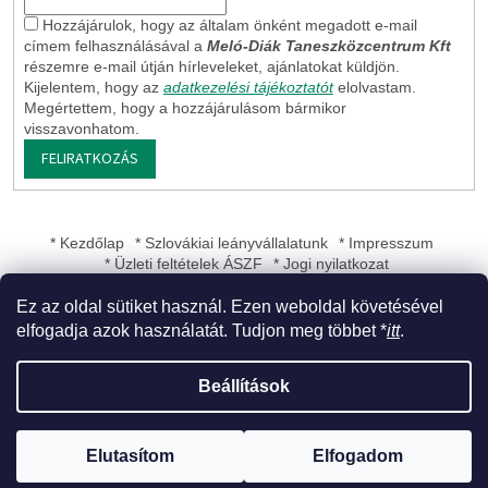
Hozzájárulok, hogy az általam önként megadott e-mail
címem felhasználásával a
Meló-Diák Taneszközcentrum Kft
részemre e-mail útján hírleveleket, ajánlatokat küldjön.
Kijelentem, hogy az
adatkezelési tájékoztatót
elolvastam.
Megértettem, hogy a hozzájárulásom bármikor
visszavonhatom.
FELIRATKOZÁS
* Kezdőlap
* Szlovákiai leányvállalatunk
* Impresszum
* Üzleti feltételek ÁSZF
* Jogi nyilatkozat
Ez az oldal sütiket használ. Ezen weboldal követésével
elfogadja azok használatát. Tudjon meg többet *
itt
.
Shoptet készítette
Beállítások
Copyright 2026
Meló-Diák Taneszközcentrum Kft
. Minden jog
Elutasítom
Elfogadom
fenntartva.
Süti beállítások szerkesztése