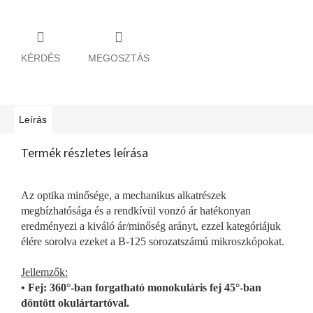
KÉRDÉS
MEGOSZTÁS
Leírás
Termék részletes leírása
Az optika minősége, a mechanikus alkatrészek
megbízhatósága és a rendkívül vonzó ár hatékonyan
eredményezi a kiváló ár/minőség arányt, ezzel kategóriájuk
élére sorolva ezeket a B-125 sorozatszámú mikroszkópokat.
Jellemzők:
• Fej: 360°-ban forgatható monokuláris fej 45°-ban
döntött okulártartóval.