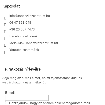
b
l
Kapcsolat
é
c
info
@
taneszkozcentrum.hu
06 47 521-048
+36 20 667 7473
Facebook oldalunk
Meló-Diák Taneszközcentrum Kft
Youtube csatornánk
Feliratkozás hírlevélre
Adja meg az e-mail címét, és mi tájékoztatást küldünk
webáruházunk új termékeiről.
E-mail
Hozzájárulok, hogy az általam önként megadott e-mail