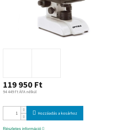
119 950 Ft
94 449 Ft ÁFA nélkül
Egységár:
Hozzáadás a kosárhoz
Részletes információ