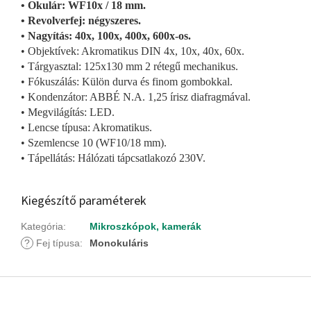
• Okulár: WF10x / 18 mm.
• Revolverfej: négyszeres.
• Nagyítás: 40x, 100x, 400x, 600x-os.
• Objektívek: Akromatikus DIN 4x, 10x, 40x, 60x.
• Tárgyasztal: 125x130 mm 2 rétegű mechanikus.
• Fókuszálás: Külön durva és finom gombokkal.
• Kondenzátor: ABBÉ N.A. 1,25 írisz diafragmával.
• Megvilágítás: LED.
• Lencse típusa: Akromatikus.
• Szemlencse 10 (WF10/18 mm).
• Tápellátás: Hálózati tápcsatlakozó 230V.
Kiegészítő paraméterek
Kategória
:
Mikroszkópok, kamerák
?
Fej típusa
:
Monokuláris
L
á