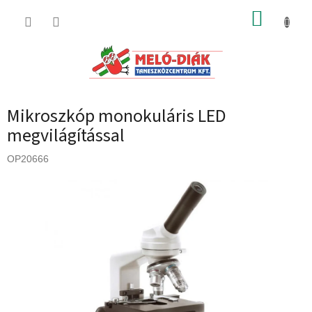
Ugrás
KOSÁR
a
fő
tartalomhoz
Mikroszkóp monokuláris LED
megvilágítással
OP20666