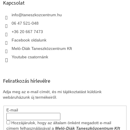
l
Kapcsolat
é
c
info
@
taneszkozcentrum.hu
06 47 521-048
+36 20 667 7473
Facebook oldalunk
Meló-Diák Taneszközcentrum Kft
Youtube csatornánk
Feliratkozás hírlevélre
Adja meg az e-mail címét, és mi tájékoztatást küldünk
webáruházunk új termékeiről.
E-mail
Hozzájárulok, hogy az általam önként megadott e-mail
címem felhasználásával a
Meló-Diák Taneszközcentrum Kft