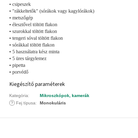
•
csipeszek
•
"rákkeltetők" (sórákok vagy kagylórákok)
•
metszőgép
•
élesztővel töltött flakon
•
szurokkal töltött flakon
•
tengeri sóval töltött flakon
•
sórákkal töltött flakon
•
5 használatra kész minta
•
5 üres tárgylemez
•
pipetta
•
porvédő
Kiegészítő paraméterek
Kategória
:
Mikroszkópok, kamerák
?
Fej típusa
:
Monokuláris
L
á
b