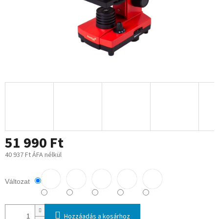
51 990 Ft
40 937 Ft ÁFA nélkül
Egységár:
Változat
Hozzáadás a kosárhoz