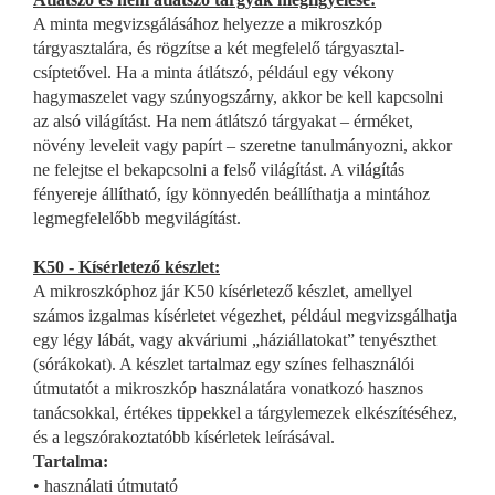
A minta megvizsgálásához helyezze a mikroszkóp
tárgyasztalára, és rögzítse a két megfelelő tárgyasztal-
csíptetővel. Ha a minta átlátszó, például egy vékony
hagymaszelet vagy szúnyogszárny, akkor be kell kapcsolni
az alsó világítást. Ha nem átlátszó tárgyakat – érméket,
növény leveleit vagy papírt – szeretne tanulmányozni, akkor
ne felejtse el bekapcsolni a felső világítást. A világítás
fényereje állítható, így könnyedén beállíthatja a mintához
legmegfelelőbb megvilágítást.
K50 - Kísérletező készlet:
A mikroszkóphoz jár K50 kísérletező készlet, amellyel
számos izgalmas kísérletet végezhet, például megvizsgálhatja
egy légy lábát, vagy akváriumi „háziállatokat” tenyészthet
(sórákokat). A készlet tartalmaz egy színes felhasználói
útmutatót a mikroszkóp használatára vonatkozó hasznos
tanácsokkal, értékes tippekkel a tárgylemezek elkészítéséhez,
és a legszórakoztatóbb kísérletek leírásával.
Tartalma:
•
használati útmutató