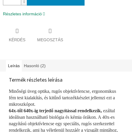
Részletes információ
KÉRDÉS
MEGOSZTÁS
Leírás
Hasonló (2)
Termék részletes leírása
Minőségi üveg optika, rugós objektívlencse, ergonomikus
fém test kialakítás, és kitűnő tartozékkészlet jellemzi ezt a
mikroszkópot.
64x-től 640x-ig terjedő nagyítással rendelkezik,
ezáltal
ideálisan használható biológia és kémia órákon. A 40x-es
nagyítású objektívlencse egy speciális, rugós szerkezettel
rendelkezik, ami ha véletlenül hozzáér a vizsgált mintához,