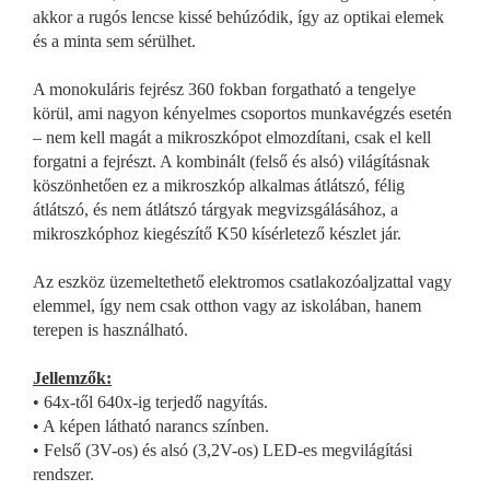
akkor a rugós lencse kissé behúzódik, így az optikai elemek
és a minta sem sérülhet.
A monokuláris fejrész 360 fokban forgatható a tengelye
körül, ami nagyon kényelmes csoportos munkavégzés esetén
– nem kell magát a mikroszkópot elmozdítani, csak el kell
forgatni a fejrészt. A kombinált (felső és alsó) világításnak
köszönhetően ez a mikroszkóp alkalmas átlátszó, félig
átlátszó, és nem átlátszó tárgyak megvizsgálásához, a
mikroszkóphoz kiegészítő K50 kísérletező készlet jár.
Az eszköz üzemeltethető elektromos csatlakozóaljzattal vagy
elemmel, így nem csak otthon vagy az iskolában, hanem
terepen is használható.
Jellemzők:
•
64x-től 640x-ig terjedő nagyítás.
•
A képen látható narancs színben.
•
Felső (3V-os) és alsó (3,2V-os) LED-es megvilágítási
rendszer.