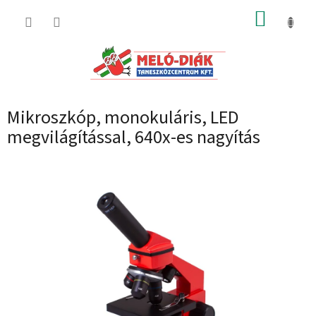
Ugrás
KOSÁR
a
fő
tartalomhoz
Mikroszkóp, monokuláris, LED
megvilágítással, 640x-es nagyítás