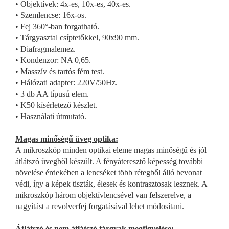
•
Objektívek: 4x-es, 10x-es, 40x-es.
•
Szemlencse: 16x-os.
•
Fej 360°-ban forgatható.
•
Tárgyasztal csíptetőkkel, 90x90 mm.
•
Diafragmalemez.
•
Kondenzor: NA 0,65.
•
Masszív és tartós fém test.
•
Hálózati adapter: 220V/50Hz.
•
3 db AA típusú elem.
•
K50 kísérletező készlet.
•
Használati útmutató.
Magas minőségű üveg optika:
A mikroszkóp minden optikai eleme magas minőségű és jól
átlátszó üvegből készült. A fényáteresztő képesség további
növelése érdekében a lencséket több rétegből álló bevonat
védi, így a képek tiszták, élesek és kontrasztosak lesznek. A
mikroszkóp három objektívlencsével van felszerelve, a
nagyítást a revolverfej forgatásával lehet módosítani.
Átlátszó és nem átlátszó tárgyak megfigyelése: