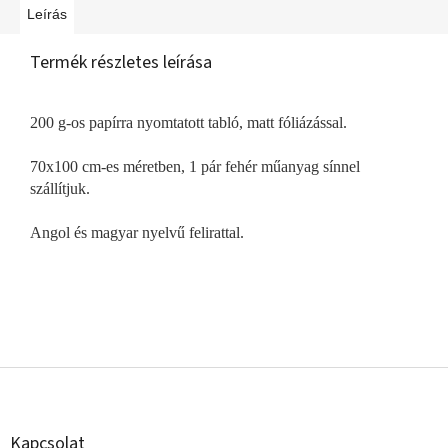
Leírás
Termék részletes leírása
200 g-os papírra nyomtatott tabló, matt fóliázással.
70x100 cm-es méretben, 1 pár fehér műanyag sínnel
szállítjuk.
Angol és magyar nyelvű felirattal.
L
á
b
l
Kapcsolat