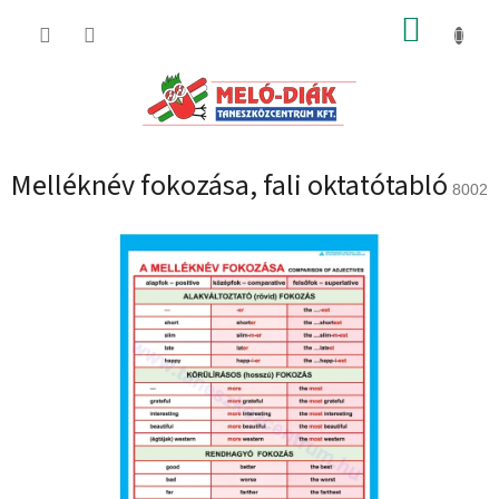
Ugrás
KOSÁR
a
fő
tartalomhoz
Melléknév fokozása, fali oktatótabló
8002