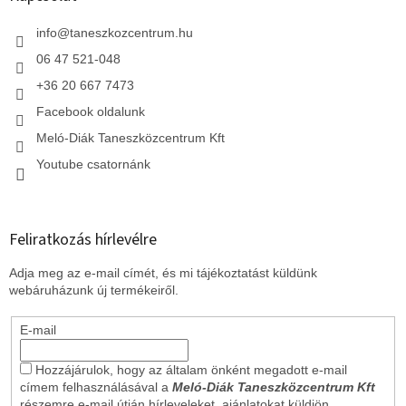
é
c
info
@
taneszkozcentrum.hu
06 47 521-048
+36 20 667 7473
Facebook oldalunk
Meló-Diák Taneszközcentrum Kft
Youtube csatornánk
Feliratkozás hírlevélre
Adja meg az e-mail címét, és mi tájékoztatást küldünk
webáruházunk új termékeiről.
E-mail
Hozzájárulok, hogy az általam önként megadott e-mail
címem felhasználásával a
Meló-Diák Taneszközcentrum Kft
részemre e-mail útján hírleveleket, ajánlatokat küldjön.