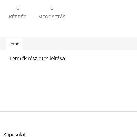
KÉRDÉS
MEGOSZTÁS
Leírás
Termék részletes leírása
L
á
b
l
Kapcsolat