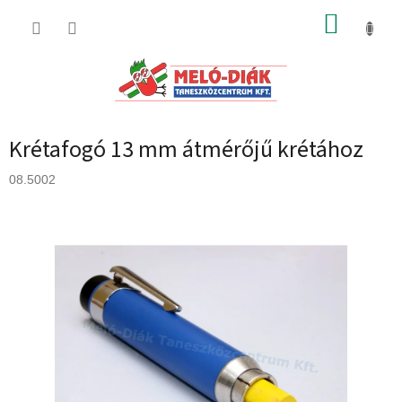
Ugrás
KOSÁR
a
fő
tartalomhoz
Krétafogó 13 mm átmérőjű krétához
08.5002