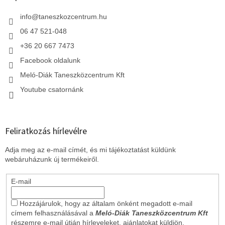
é
c
info
@
taneszkozcentrum.hu
06 47 521-048
+36 20 667 7473
Facebook oldalunk
Meló-Diák Taneszközcentrum Kft
Youtube csatornánk
Feliratkozás hírlevélre
Adja meg az e-mail címét, és mi tájékoztatást küldünk
webáruházunk új termékeiről.
E-mail
Hozzájárulok, hogy az általam önként megadott e-mail
címem felhasználásával a
Meló-Diák Taneszközcentrum Kft
részemre e-mail útján hírleveleket, ajánlatokat küldjön.