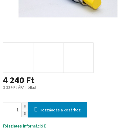
4 240 Ft
3 339 Ft ÁFA nélkül
Egységár:
Hozzáadás a kosárhoz
Részletes információ