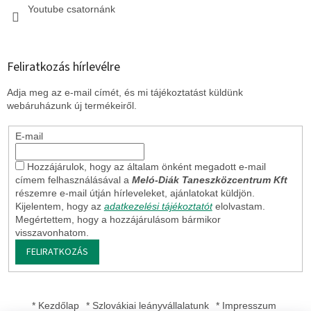
Youtube csatornánk
Feliratkozás hírlevélre
Adja meg az e-mail címét, és mi tájékoztatást küldünk
webáruházunk új termékeiről.
E-mail
Hozzájárulok, hogy az általam önként megadott e-mail
címem felhasználásával a
Meló-Diák Taneszközcentrum Kft
részemre e-mail útján hírleveleket, ajánlatokat küldjön.
Kijelentem, hogy az
adatkezelési tájékoztatót
elolvastam.
Megértettem, hogy a hozzájárulásom bármikor
visszavonhatom.
FELIRATKOZÁS
* Kezdőlap
* Szlovákiai leányvállalatunk
* Impresszum