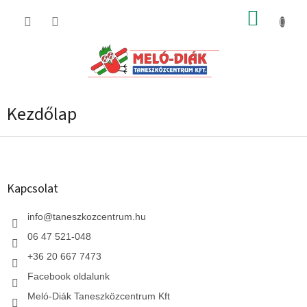
Ugrás
KOSÁR
a
fő
tartalomhoz
Kezdőlap
L
á
b
l
Kapcsolat
é
c
info
@
taneszkozcentrum.hu
06 47 521-048
+36 20 667 7473
Facebook oldalunk
Meló-Diák Taneszközcentrum Kft