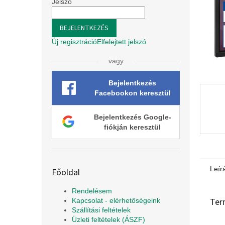
l
Jelszó
BEJELENTKEZÉS
Új regisztráció
Elfelejtett jelszó
vagy
Bejelentkezés
Facebookon keresztül
Bejelentkezés Google-
fiókján keresztül
Leír
Főoldal
Rendelésem
Ter
Kapcsolat - elérhetőségeink
Szállítási feltételek
Üzleti feltételek (ÁSZF)