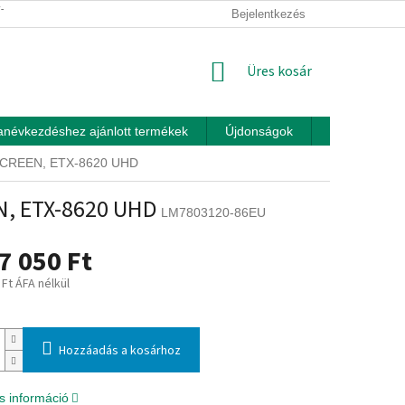
ÍTÁSI FELTÉTELEK
ÜZLETI FELTÉTELEK (ÁSZF)
Bejelentkezés
ADATKEZEL
KOSÁR
Üres kosár
anévkezdéshez ajánlott termékek
Újdonságok
Játékok otth
E-SCREEN, ETX-8620 UHD
EN, ETX-8620 UHD
LM7803120-86EU
7 050 Ft
 Ft ÁFA nélkül
:
Hozzáadás a kosárhoz
s információ