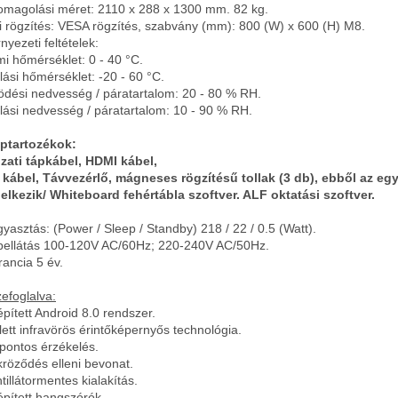
omagolási méret: 2110 x 288 x 1300 mm. 82 kg.
li rögzítés: VESA rögzítés, szabvány (mm): 800 (W) x 600 (H) M8.
nyezeti feltételek:
i hőmérséklet: 0 - 40 °C.
lási hőmérséklet: -20 - 60 °C.
dési nedvesség / páratartalom: 20 - 80 % RH.
lási nedvesség / páratartalom: 10 - 90 % RH.
aptartozékok:
zati tápkábel, HDMI kábel,
kábel, Távvezérlő, mágneses rögzítésű tollak (3 db), ebből az eg
elkezik/ Whiteboard fehértábla szoftver. ALF oktatási szoftver.
gyasztás: (Power / Sleep / Standby) 218 / 22 / 0.5 (Watt).
pellátás 100-120V AC/60Hz; 220-240V AC/50Hz.
rancia 5 év.
efoglalva:
épített Android 8.0 rendszer.
jlett infravörös érintőképernyős technológia.
 pontos érzékelés.
kröződés elleni bevonat.
tillátormentes kialakítás.
épített hangszórók.