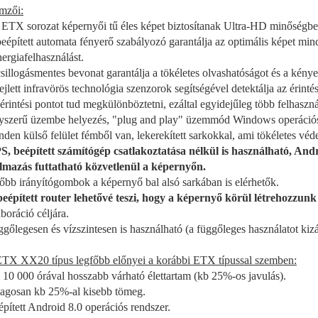
emzői:
 ETX sorozat képernyői tű éles képet biztosítanak Ultra-HD minőségbe
beépített automata fényerő szabályozó garantálja az optimális képet min
nergiafelhasználást.
csillogásmentes bevonat garantálja a tökéletes olvashatóságot és a kény
fejlett infravörös technológia szenzorok segítségével detektálja az érintés
 érintési pontot tud megkülönböztetni, ezáltal egyidejűleg több felhaszná
yszerű üzembe helyezés, "plug and play" üzemmód Windows operációs 
nden külső felület fémből van, lekerekített sarkokkal, ami tökéletes véd
S, beépített számítógép csatlakoztatása nélkül is használható, And
lmazás futtatható közvetlenül a képernyőn.
főbb irányítógombok a képernyő bal alsó sarkában is elérhetők.
beépített router lehetővé teszi, hogy a képernyő körül létrehozzunk 
aboráció céljára.
ggőlegesen és vízszintesen is használható (a függőleges használatot kizá
TX XX20 típus legfőbb előnyei a korábbi ETX típussal szemben:
 10 000 órával hosszabb várható élettartam (kb 25%-os javulás).
lagosan kb 25%-al kisebb tömeg.
épített Android 8.0 operációs rendszer.