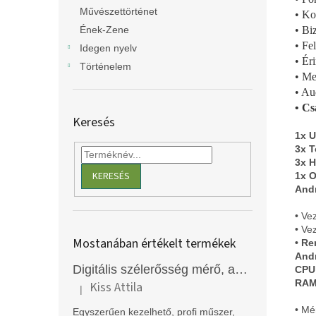
Művészettörténet
• Ko
• Bi
Ének-Zene
• Fe
Idegen nyelv
• Ér
Történelem
• Me
• Au
• Cs
Keresés
1x U
3x T
3x H
KERESÉS
1x O
Andr
• Ve
• Ve
Mostanában értékelt termékek
• Re
Andr
Digitális szélerősség mérő, anemométer, EM2250
CPU:
RAM:
Kiss Attila
|
A termék értékelése 5-ből 5 csillag.
• Mé
Egyszerűen kezelhető, profi műszer,