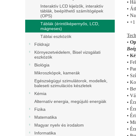
• Há
Interaktív LCD kijelzők, interaktív
• Át
táblák, beépíthető számítógépek
• Na
(OPS)
• +1
Táblák (érintőképernyős, LCD,
mágneses)
Tech
Táblai eszközök
•
Op
Földrajz
Beép
Környezetvédelem, Bisel vizsgálati
• Ké
eszközök
• Fe
Biológia
• Pa
Mikroszkópok, kamerák
• Sz
Egészségügyi szimulátorok, modellek,
• Ko
baleseti szimulációs készletek
• Be
Kémia
• Vá
Alternatív energia, megújuló energiák
• Ér
• Ér
Fizika
• Ér
Matematika
• Mi
Magyar nyelv és irodalom
• Ér
Informatika
• Po