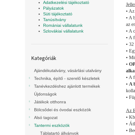
Adatkezelési tájékoztató
Jell
Pályázatok
• Az
Süti tájékoztató
• A 
Tanúsítvány
az e
Romániai vállalatunk
• A 
Szlovákiai vállalatunk
• A 
• 32
• Eg
Kategóriák
Kategóriák
• Mi
átugrása
•
OP
alka
Ajándékutalvány, vásárlási utalvány
• A 
Technika, építő - szerelő készletek
•
A 
Tanévkezdéshez ajánlott termékek
koll
Újdonságok
• Fü
Játékok otthonra
Bölcsődei és óvodai eszközök
Az E
• Kb
Alsó tagozat
• Át
Tantermi eszközök
• Be
Táblatartó állványok