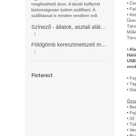
• Cs
megfizethető áron. A tároló kofferrel
• Fa
biztonságosan tudom szállítani. A
• Kör
szállítással is minden rendben volt.
Üzem
Táro
Színező - állatok, asztali alátét, Funny Mat
Műkö
|
A termék értékelése 5-ből 5 csillag.
Táro
Földgömb keresztmetszeti modell
• Al
|
A termék értékelése 5-ből 5 csillag.
Háló
USB 
rend
Pinterest
• Fo
• Tá
• Ga
Össz
• Be
• Fe
• 32
• Tü
• Ven
• Be