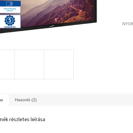
NYO
ás
Hasonló (2)
mék részletes leírása