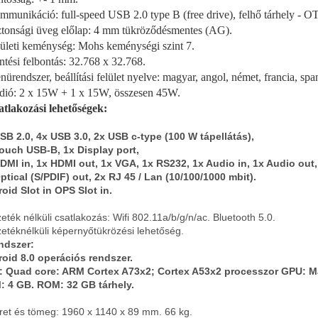
mmunikáció: full-speed USB 2.0 type B (free drive), felhő tárhely - O
ztonsági üveg előlap: 4 mm tükröződésmentes (AG).
lületi keménység: Mohs keménységi szint 7.
intési felbontás: 32.768 x 32.768.
nürendszer, beállítási felület nyelve: magyar, angol, német, francia, span
dió: 2 x 15W + 1 x 15W, összesen 45W.
atlakozási lehetőségek:
SB 2.0, 4x USB 3.0, 2x USB c-type (100 W tápellátás),
ouch USB-B, 1x Display port,
DMI in, 1x HDMI out, 1x VGA, 1x RS232, 1x Audio in, 1x Audio out,
ptical (S/PDIF) out, 2x RJ 45 / Lan (10/100/1000 mbit).
oid Slot in OPS Slot in.
zeték nélküli csatlakozás: Wifi 802.11a/b/g/n/ac. Bluetooth 5.0.
zetéknélküli képernyőtükrözési lehetőség.
ndszer:
oid 8.0 operációs rendszer.
 Quad core: ARM Cortex A73x2; Cortex A53x2 processzor GPU: M
 4 GB. ROM: 32 GB tárhely.
ret és tömeg: 1960 x 1140 x 89 mm. 66 kg.