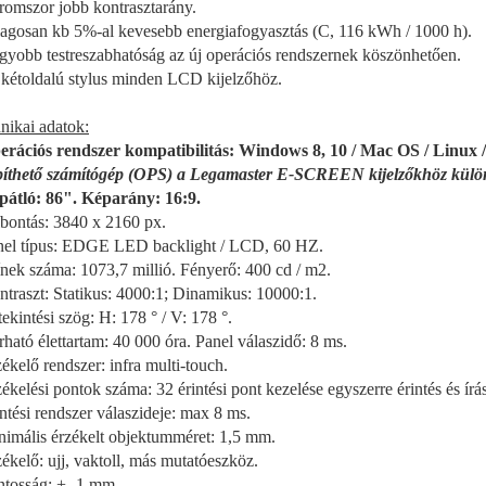
romszor jobb kontrasztarány.
lagosan kb 5%-al kevesebb energiafogyasztás (C, 116 kWh / 1000 h).
gyobb testreszabhatóság az új operációs rendszernek köszönhetően.
 kétoldalú stylus minden LCD kijelzőhöz.
nikai adatok:
erációs rendszer kompatibilitás: Windows 8, 10 / Mac OS / Linux
íthető számítógép (OPS) a Legamaster E-SCREEN kijelzőkhöz külö
pátló: 86". Képarány: 16:9.
lbontás: 3840 x 2160 px.
nel típus: EDGE LED backlight / LCD, 60 HZ.
ínek száma: 1073,7 millió. Fényerő: 400 cd / m2.
ntraszt: Statikus: 4000:1; Dinamikus: 10000:1.
tekintési szög: H: 178 ° / V: 178 °.
rható élettartam: 40 000 óra. Panel válaszidő: 8 ms.
zékelő rendszer: infra multi-touch.
zékelési pontok száma: 32 érintési pont kezelése egyszerre érintés és írás
intési rendszer válaszideje: max 8 ms.
nimális érzékelt objektumméret: 1,5 mm.
zékelő: ujj, vaktoll, más mutatóeszköz.
ntosság: +- 1 mm.