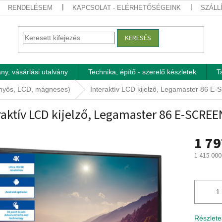
RENDELÉSEM
KAPCSOLAT - ELÉRHETŐSÉGEINK
SZÁLL
KERESÉS
ny, vásárlási utalvány
Technika, építő - szerelő készletek
T
rnyős, LCD, mágneses)
Interaktív LCD kijelző, Legamaster 86 
raktív LCD kijelző, Legamaster 86 E-SCRE
1 79
1 415 000
Egységár
Részlete