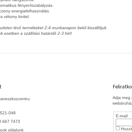
tomatikus fényerőszabályzás.
acsony energiafelhasználás.
ra vékony kivitel.
szleten lévő termékeket 2-4 munkanapon belül kiszállítjuk.
b esetben a szállítási határidő 2-3 hét!
t
Feliratko
Adja meg a
taneszkozcentru
webáruház
 521-048
E-mail
0 667 7473
Hozzá
ook oldalunk