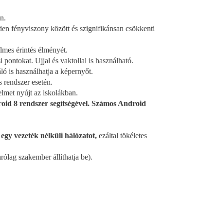
n.
den fényviszony között és szignifikánsan csökkenti
elmes érintés élményét.
i pontokat. Ujjal és vaktollal is használható.
ló is használhatja a képernyőt.
rendszer esetén.
elmet nyújt az iskolákban.
roid 8 rendszer segítségével. Számos Android
egy vezeték nélküli hálózatot,
ezáltal tökéletes
rólag szakember állíthatja be).