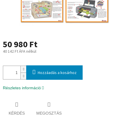
50 980 Ft
40 142 Ft ÁFA nélkül
Egységár:
Hozzáadás a kosárhoz
Részletes információ
KÉRDÉS
MEGOSZTÁS