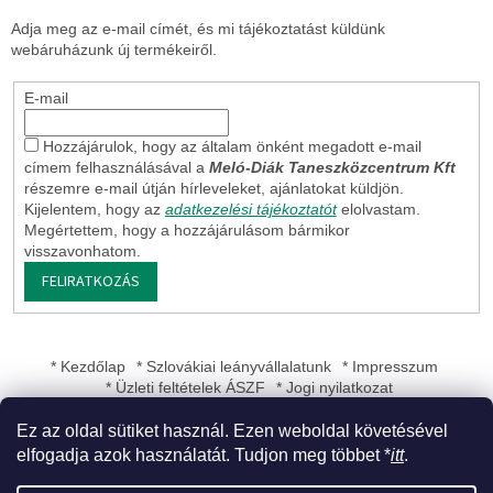
Adja meg az e-mail címét, és mi tájékoztatást küldünk
webáruházunk új termékeiről.
E-mail
Hozzájárulok, hogy az általam önként megadott e-mail
címem felhasználásával a
Meló-Diák Taneszközcentrum Kft
részemre e-mail útján hírleveleket, ajánlatokat küldjön.
Kijelentem, hogy az
adatkezelési tájékoztatót
elolvastam.
Megértettem, hogy a hozzájárulásom bármikor
visszavonhatom.
FELIRATKOZÁS
* Kezdőlap
* Szlovákiai leányvállalatunk
* Impresszum
* Üzleti feltételek ÁSZF
* Jogi nyilatkozat
Ez az oldal sütiket használ. Ezen weboldal követésével
elfogadja azok használatát. Tudjon meg többet *
itt
.