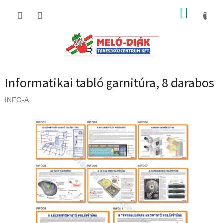
Ugrás
KOSÁR
a
fő
tartalomhoz
Informatikai tabló garnitúra, 8 darabos
INFO-A