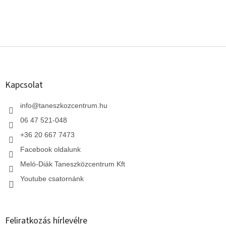
L
á
b
l
Kapcsolat
é
c
info
@
taneszkozcentrum.hu
06 47 521-048
+36 20 667 7473
Facebook oldalunk
Meló-Diák Taneszközcentrum Kft
Youtube csatornánk
Feliratkozás hírlevélre