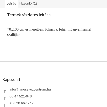
Leírás
Hasonló (1)
Termék részletes leírása
70x100 cm-es méretben, fóliázva, fehér műanyag sínnel
szállítjuk.
L
á
b
l
Kapcsolat
é
c
info
@
taneszkozcentrum.hu
06 47 521-048
+36 20 667 7473