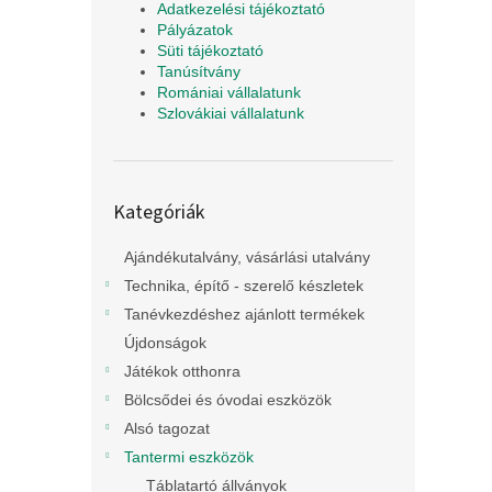
Adatkezelési tájékoztató
Pályázatok
Süti tájékoztató
Tanúsítvány
Romániai vállalatunk
Szlovákiai vállalatunk
Kategóriák
Kategóriák
átugrása
Ajándékutalvány, vásárlási utalvány
Technika, építő - szerelő készletek
Tanévkezdéshez ajánlott termékek
Újdonságok
Játékok otthonra
Bölcsődei és óvodai eszközök
Alsó tagozat
Tantermi eszközök
Táblatartó állványok