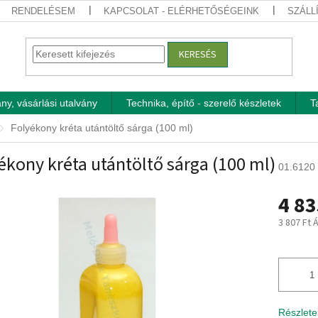
RENDELÉSEM
KAPCSOLAT - ELÉRHETŐSÉGEINK
SZÁLL
KERESÉS
ny, vásárlási utalvány
Technika, építő - szerelő készletek
T
Folyékony kréta utántöltő sárga (100 ml)
ékony kréta utántöltő sárga (100 ml)
01.6120
4 83
3 807 Ft 
Egységár
Részlete