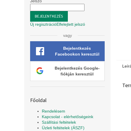
l
Jelszó
BEJELENTKEZÉS
Új regisztráció
Elfelejtett jelszó
vagy
Bejelentkezés
Facebookon keresztül
Leír
Bejelentkezés Google-
fiókján keresztül
Ter
Főoldal
Rendelésem
Kapcsolat - elérhetőségeink
Szállítási feltételek
Üzleti feltételek (ÁSZF)