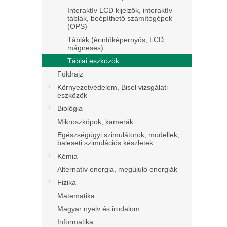
Interaktív LCD kijelzők, interaktív
táblák, beépíthető számítógépek
(OPS)
Táblák (érintőképernyős, LCD,
mágneses)
Táblai eszközök
Földrajz
Környezetvédelem, Bisel vizsgálati
eszközök
Biológia
Mikroszkópok, kamerák
Egészségügyi szimulátorok, modellek,
baleseti szimulációs készletek
Kémia
Alternatív energia, megújuló energiák
Fizika
Matematika
Magyar nyelv és irodalom
Informatika