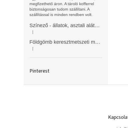
megfizethető áron. A tároló kofferrel
biztonságosan tudom szállítani. A
szállítással is minden rendben volt.
Színező - állatok, asztali alátét, Funny Mat
|
A termék értékelése 5-ből 5 csillag.
Földgömb keresztmetszeti modell
|
A termék értékelése 5-ből 5 csillag.
Pinterest
L
á
b
l
é
Kapcsola
c