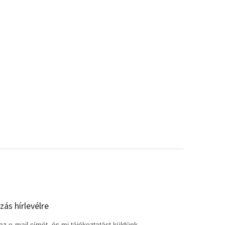
zás hírlevélre
z e-mail címét, és mi tájékoztatást küldünk