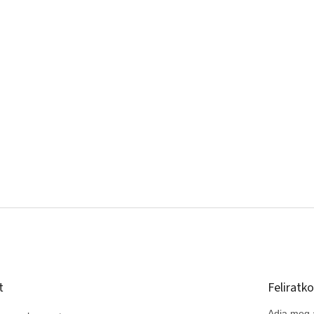
t
Feliratko
Adja meg a