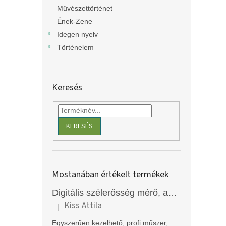
Művészettörténet
Ének-Zene
Idegen nyelv
Történelem
Keresés
KERESÉS
Mostanában értékelt termékek
Digitális szélerősség mérő, anemométer, EM2250
Kiss Attila
|
A termék értékelése 5-ből 5 csillag.
Egyszerűen kezelhető, profi műszer,