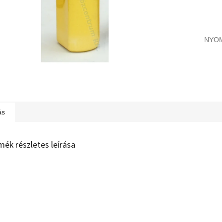
NYO
ás
mék részletes leírása