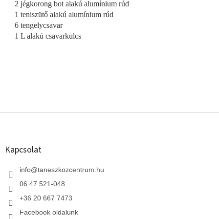
2 jégkorong bot alakú alumínium rúd
1 teniszütő alakú alumínium rúd
6 tengelycsavar
1 L alakú csavarkulcs
L
á
b
l
Kapcsolat
é
c
info
@
taneszkozcentrum.hu
06 47 521-048
+36 20 667 7473
Facebook oldalunk