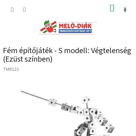
Ugrás
KOSÁR
a
fő
tartalomhoz
Fém építőjáték - S modell: Végtelenség
(Ezüst színben)
TM8121