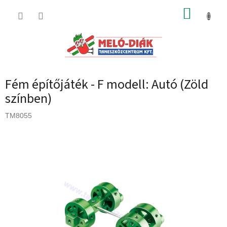
Ugrás
KOSÁR
a
fő
tartalomhoz
Fém építőjáték - F modell: Autó (Zöld
színben)
TM8055