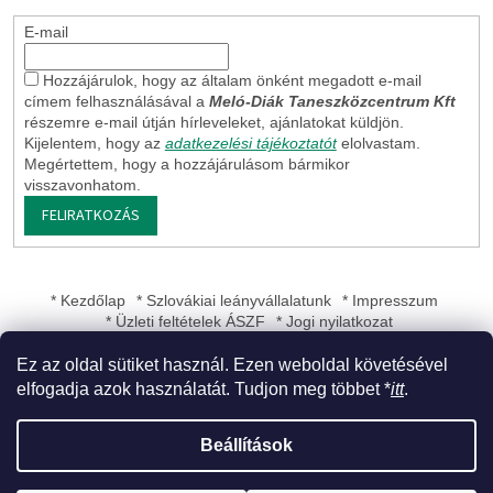
E-mail
Hozzájárulok, hogy az általam önként megadott e-mail
címem felhasználásával a
Meló-Diák Taneszközcentrum Kft
részemre e-mail útján hírleveleket, ajánlatokat küldjön.
Kijelentem, hogy az
adatkezelési tájékoztatót
elolvastam.
Megértettem, hogy a hozzájárulásom bármikor
visszavonhatom.
FELIRATKOZÁS
* Kezdőlap
* Szlovákiai leányvállalatunk
* Impresszum
* Üzleti feltételek ÁSZF
* Jogi nyilatkozat
Ez az oldal sütiket használ. Ezen weboldal követésével
elfogadja azok használatát. Tudjon meg többet *
itt
.
Shoptet készítette
Beállítások