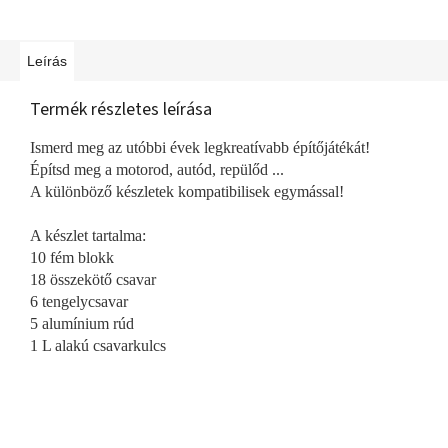
Leírás
Termék részletes leírása
Ismerd meg az utóbbi évek legkreatívabb építőjátékát!
Építsd meg a motorod, autód, repülőd ...
A különböző készletek kompatibilisek egymással!
A készlet tartalma:
10 fém blokk
18 összekötő csavar
6 tengelycsavar
5 alumínium rúd
1 L alakú csavarkulcs