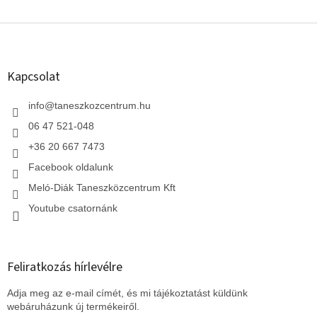
L
á
b
l
Kapcsolat
é
c
info
@
taneszkozcentrum.hu
06 47 521-048
+36 20 667 7473
Facebook oldalunk
Meló-Diák Taneszközcentrum Kft
Youtube csatornánk
Feliratkozás hírlevélre
Adja meg az e-mail címét, és mi tájékoztatást küldünk
webáruházunk új termékeiről.