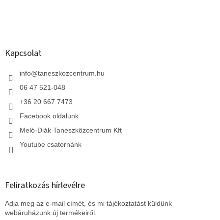
L
á
b
l
Kapcsolat
é
c
info
@
taneszkozcentrum.hu
06 47 521-048
+36 20 667 7473
Facebook oldalunk
Meló-Diák Taneszközcentrum Kft
Youtube csatornánk
Feliratkozás hírlevélre
Adja meg az e-mail címét, és mi tájékoztatást küldünk
webáruházunk új termékeiről.