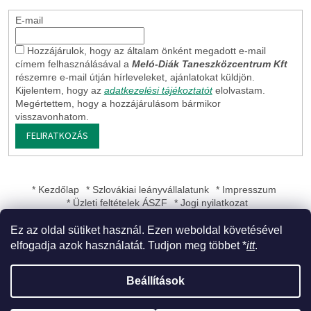
E-mail
Hozzájárulok, hogy az általam önként megadott e-mail
címem felhasználásával a
Meló-Diák Taneszközcentrum Kft
részemre e-mail útján hírleveleket, ajánlatokat küldjön.
Kijelentem, hogy az
adatkezelési tájékoztatót
elolvastam.
Megértettem, hogy a hozzájárulásom bármikor
visszavonhatom.
FELIRATKOZÁS
* Kezdőlap
* Szlovákiai leányvállalatunk
* Impresszum
* Üzleti feltételek ÁSZF
* Jogi nyilatkozat
Ez az oldal sütiket használ. Ezen weboldal követésével
elfogadja azok használatát. Tudjon meg többet *
itt
.
Shoptet készítette
Beállítások