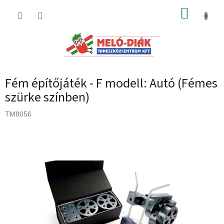
Ugrás
KOSÁR
a
fő
tartalomhoz
Fém építőjáték - F modell: Autó (Fémes
szürke színben)
TM8056