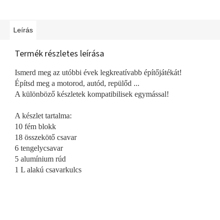
Leírás
Termék részletes leírása
Ismerd meg az utóbbi évek legkreatívabb építőjátékát!
Építsd meg a motorod, autód, repülőd ...
A különböző készletek kompatibilisek egymással!
A készlet tartalma:
10 fém blokk
18 összekötő csavar
6 tengelycsavar
5 alumínium rúd
1 L alakú csavarkulcs