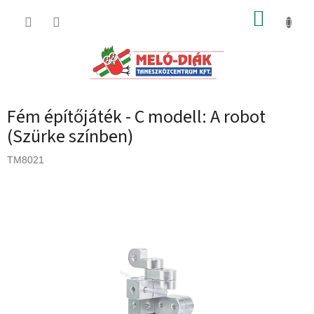
Ugrás
KOSÁR
a
fő
tartalomhoz
Fém építőjáték - C modell: A robot
(Szürke színben)
TM8021