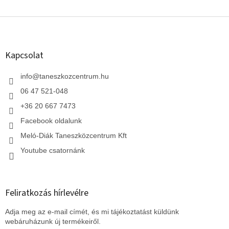
L
á
b
l
Kapcsolat
é
c
info
@
taneszkozcentrum.hu
06 47 521-048
+36 20 667 7473
Facebook oldalunk
Meló-Diák Taneszközcentrum Kft
Youtube csatornánk
Feliratkozás hírlevélre
Adja meg az e-mail címét, és mi tájékoztatást küldünk
webáruházunk új termékeiről.