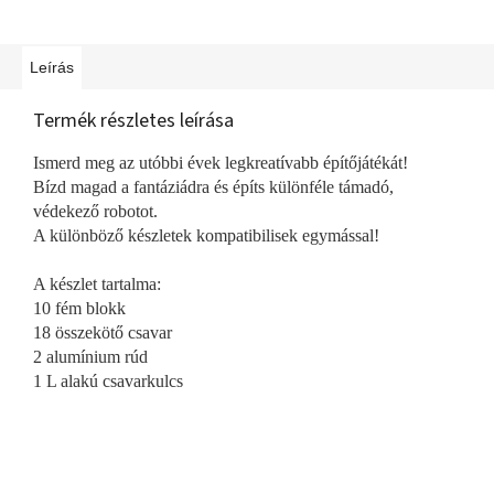
Leírás
Termék részletes leírása
Ismerd meg az utóbbi évek legkreatívabb építőjátékát!
Bízd magad a fantáziádra és építs különféle támadó,
védekező robotot.
A különböző készletek kompatibilisek egymással!
A készlet tartalma:
10 fém blokk
18 összekötő csavar
2 alumínium rúd
1 L alakú csavarkulcs