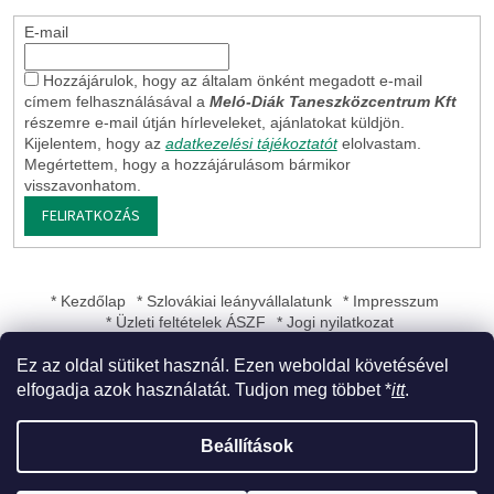
E-mail
Hozzájárulok, hogy az általam önként megadott e-mail
címem felhasználásával a
Meló-Diák Taneszközcentrum Kft
részemre e-mail útján hírleveleket, ajánlatokat küldjön.
Kijelentem, hogy az
adatkezelési tájékoztatót
elolvastam.
Megértettem, hogy a hozzájárulásom bármikor
visszavonhatom.
FELIRATKOZÁS
* Kezdőlap
* Szlovákiai leányvállalatunk
* Impresszum
* Üzleti feltételek ÁSZF
* Jogi nyilatkozat
Ez az oldal sütiket használ. Ezen weboldal követésével
elfogadja azok használatát. Tudjon meg többet *
itt
.
Shoptet készítette
Beállítások