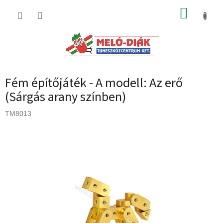
Ugrás
KOSÁR
a
fő
tartalomhoz
Fém építőjáték - A modell: Az erő
(Sárgás arany színben)
TM8013