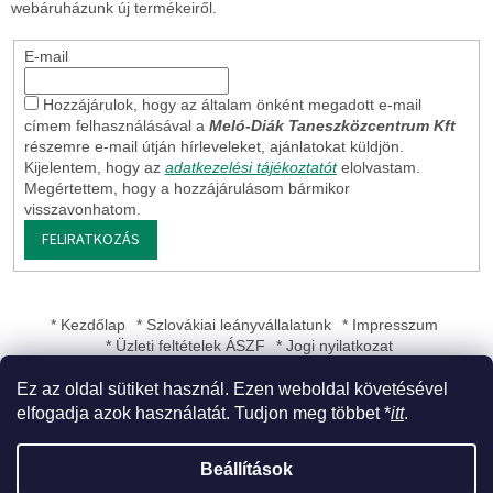
webáruházunk új termékeiről.
E-mail
Hozzájárulok, hogy az általam önként megadott e-mail
címem felhasználásával a
Meló-Diák Taneszközcentrum Kft
részemre e-mail útján hírleveleket, ajánlatokat küldjön.
Kijelentem, hogy az
adatkezelési tájékoztatót
elolvastam.
Megértettem, hogy a hozzájárulásom bármikor
visszavonhatom.
FELIRATKOZÁS
* Kezdőlap
* Szlovákiai leányvállalatunk
* Impresszum
* Üzleti feltételek ÁSZF
* Jogi nyilatkozat
Ez az oldal sütiket használ. Ezen weboldal követésével
elfogadja azok használatát. Tudjon meg többet *
itt
.
Shoptet készítette
Beállítások