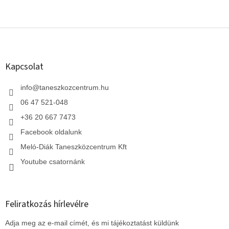
L
á
b
l
Kapcsolat
é
c
info
@
taneszkozcentrum.hu
06 47 521-048
+36 20 667 7473
Facebook oldalunk
Meló-Diák Taneszközcentrum Kft
Youtube csatornánk
Feliratkozás hírlevélre
Adja meg az e-mail címét, és mi tájékoztatást küldünk