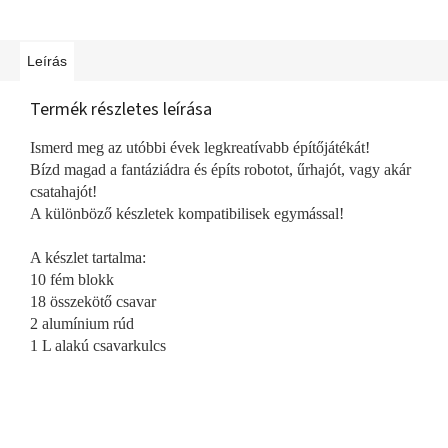
Leírás
Termék részletes leírása
Ismerd meg az utóbbi évek legkreatívabb építőjátékát!
Bízd magad a fantáziádra és építs robotot, űrhajót, vagy akár
csatahajót!
A különböző készletek kompatibilisek egymással!
A készlet tartalma:
10 fém blokk
18 összekötő csavar
2 alumínium rúd
1 L alakú csavarkulcs