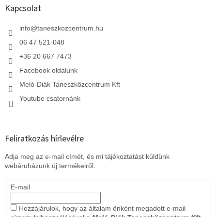
l
Kapcsolat
é
c
info
@
taneszkozcentrum.hu
06 47 521-048
+36 20 667 7473
Facebook oldalunk
Meló-Diák Taneszközcentrum Kft
Youtube csatornánk
Feliratkozás hírlevélre
Adja meg az e-mail címét, és mi tájékoztatást küldünk
webáruházunk új termékeiről.
E-mail
Hozzájárulok, hogy az általam önként megadott e-mail