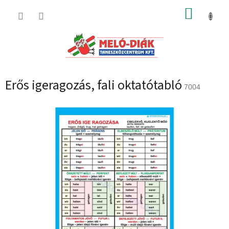
Ugrás
KOSÁR
a
fő
tartalomhoz
Erős igeragozás, fali oktatótabló
7004