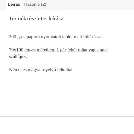
Leírás
Hasonló (2)
Termék részletes leírása
200 g-os papírra nyomtatott tabló, matt fóliázással.
70x100 cm-es méretben, 1 pár fehér műanyag sínnel
szállítjuk.
Német és magyar nyelvű felirattal.
L
á
b