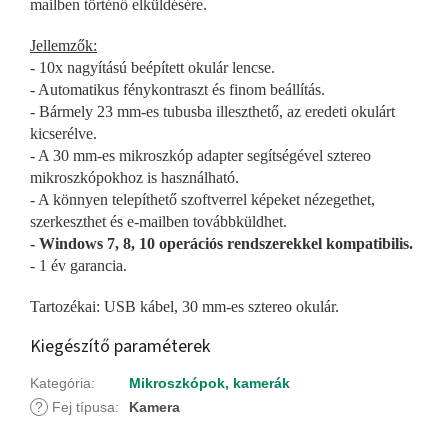
mailben történő elküldésére.
Jellemzők:
- 10x nagyítású beépített okulár lencse.
- Automatikus fénykontraszt és finom beállítás.
- Bármely 23 mm-es tubusba illeszthető, az eredeti okulárt
kicserélve.
- A 30 mm-es mikroszkóp adapter segítségével sztereo
mikroszkópokhoz is használható.
- A könnyen telepíthető szoftverrel képeket nézegethet,
szerkeszthet és e-mailben továbbküldhet.
- Windows 7, 8, 10 operációs rendszerekkel kompatibilis.
- 1 év garancia.
Tartozékai: USB kábel, 30 mm-es sztereo okulár.
Kiegészítő paraméterek
Kategória
:
Mikroszkópok, kamerák
?
Fej típusa
:
Kamera