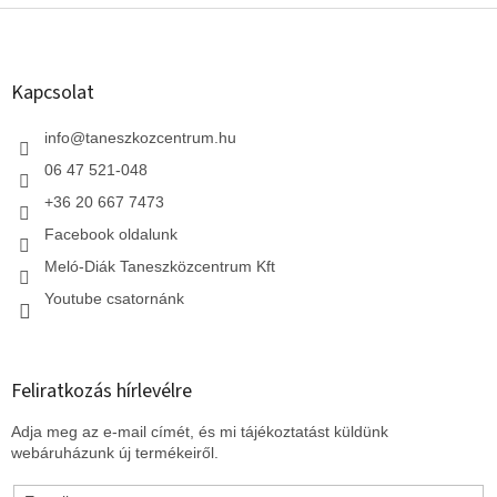
L
á
b
l
Kapcsolat
é
c
info
@
taneszkozcentrum.hu
06 47 521-048
+36 20 667 7473
Facebook oldalunk
Meló-Diák Taneszközcentrum Kft
Youtube csatornánk
Feliratkozás hírlevélre
Adja meg az e-mail címét, és mi tájékoztatást küldünk
webáruházunk új termékeiről.