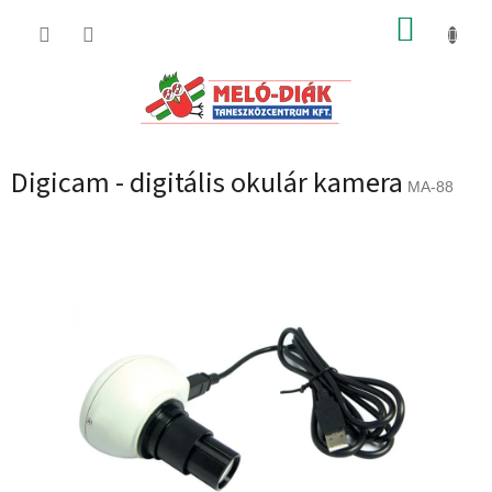
Ugrás
KOSÁR
a
fő
tartalomhoz
Digicam - digitális okulár kamera
MA-88