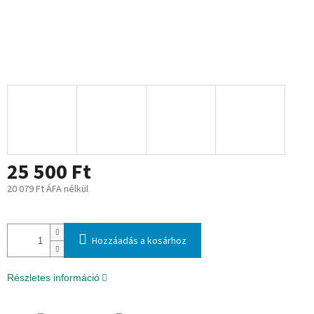
25 500 Ft
20 079 Ft ÁFA nélkül
Egységár:
Hozzáadás a kosárhoz
Részletes információ