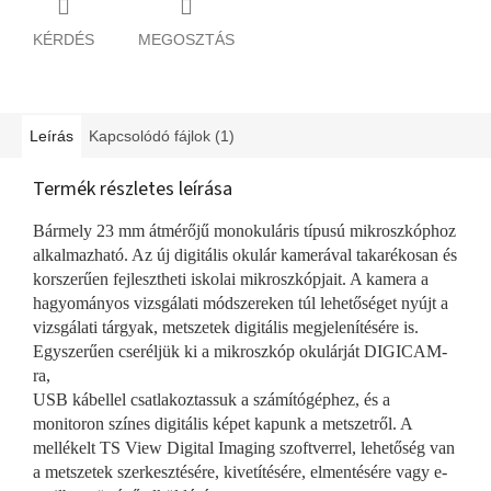
KÉRDÉS
MEGOSZTÁS
Leírás
Kapcsolódó fájlok (1)
Termék részletes leírása
Bármely 23 mm átmérőjű monokuláris típusú mikroszkóphoz
alkalmazható. Az új digitális okulár kamerával takarékosan és
korszerűen fejlesztheti iskolai mikroszkópjait. A kamera a
hagyományos vizsgálati módszereken túl lehetőséget nyújt a
vizsgálati tárgyak, metszetek digitális megjelenítésére is.
Egyszerűen cseréljük ki a mikroszkóp okulárját DIGICAM-
ra,
USB kábellel csatlakoztassuk a számítógéphez, és a
monitoron színes digitális képet kapunk a metszetről. A
mellékelt TS View Digital Imaging szoftverrel, lehetőség van
a metszetek szerkesztésére, kivetítésére, elmentésére vagy e-