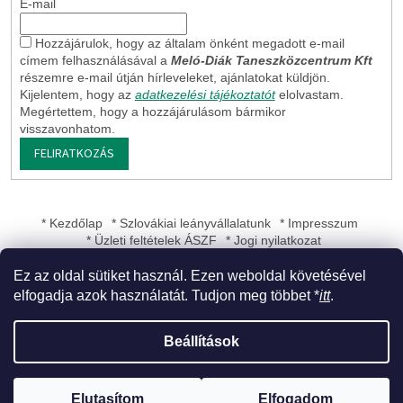
E-mail
Hozzájárulok, hogy az általam önként megadott e-mail
címem felhasználásával a
Meló-Diák Taneszközcentrum Kft
részemre e-mail útján hírleveleket, ajánlatokat küldjön.
Kijelentem, hogy az
adatkezelési tájékoztatót
elolvastam.
Megértettem, hogy a hozzájárulásom bármikor
visszavonhatom.
FELIRATKOZÁS
* Kezdőlap
* Szlovákiai leányvállalatunk
* Impresszum
* Üzleti feltételek ÁSZF
* Jogi nyilatkozat
Ez az oldal sütiket használ. Ezen weboldal követésével
elfogadja azok használatát. Tudjon meg többet *
itt
.
Shoptet készítette
Beállítások
Copyright 2026
Meló-Diák Taneszközcentrum Kft
. Minden jog
Elutasítom
Elfogadom
fenntartva.
Süti beállítások szerkesztése