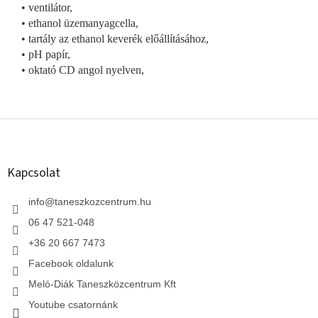
• ventilátor,
• ethanol üzemanyagcella,
• tartály az ethanol keverék előállításához,
• pH papír,
• oktató CD angol nyelven,
L
á
b
l
Kapcsolat
é
c
info
@
taneszkozcentrum.hu
06 47 521-048
+36 20 667 7473
Facebook oldalunk
Meló-Diák Taneszközcentrum Kft
Youtube csatornánk