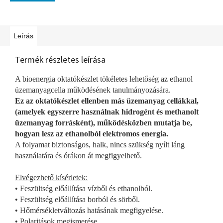
Leírás
Termék részletes leírása
A bioenergia oktatókészlet tökéletes lehetőség az ethanol
üzemanyagcella működésének tanulmányozására.
Ez az oktatókészlet ellenben más üzemanyag cellákkal,
(amelyek egyszerre használnak hidrogént és methanolt
üzemanyag forrásként), működésközben mutatja be,
hogyan lesz az ethanolból elektromos energia.
A folyamat biztonságos, halk, nincs szükség nyílt láng
használatára és órákon át megfigyelhető.
Elvégezhető kísérletek:
• Feszültség előállítása vízből és ethanolból.
• Feszültség előállítása borból és sörből.
• Hőmérsékletváltozás hatásának megfigyelése.
• Polaritások megismerése.