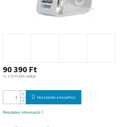
90 390 Ft
71 173 Ft ÁFA nélkül
Egységár:
Hozzáadás a kosárhoz
Részletes információ