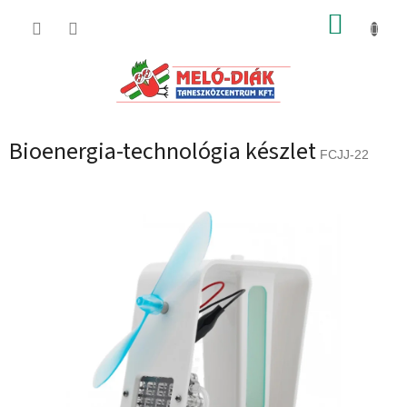
Ugrás
KOSÁR
a
fő
tartalomhoz
Bioenergia-technológia készlet
FCJJ-22