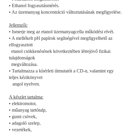
• Ethanol fogyasztásmérés.
• Az üzemanyag koncentráció változtatásának megfigyelése.
Jellemzői:
• Ismerje meg az etanol üzemanyagcella működési elvét.
• A mellékelt pH papírok segítségével megfigyelhető az
elfogyasztott
etanol csökkenésének következtében létrejövő fizikai
tulajdonságok
megváltozása.
• Tartalmazza a kísérleti útmutatót a CD-n, valamint egy
teljes kézikönyvet
angol nyelven.
A készlet tartalma:
• elektromotor,
• műanyag tartótalp,
• gumi csövek,
• adagoló szelep,
• vezetékek,