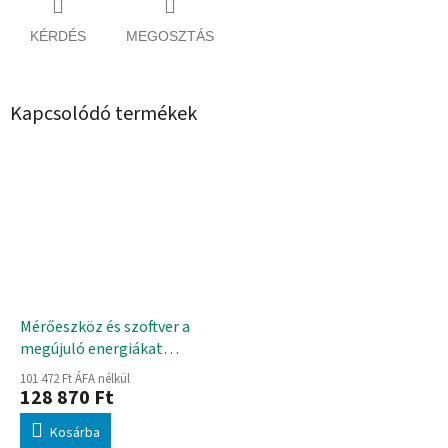
KÉRDÉS
MEGOSZTÁS
Kapcsolódó termékek
Mérőeszköz és szoftver a
megújuló energiákat
bemutató készletekhez
101 472 Ft ÁFA nélkül
128 870 Ft
Kosárba