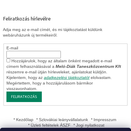
Feliratkozás hírlevélre
Adja meg az e-mail címét, és mi tájékoztatást küldünk
webáruházunk új termékeiről.
E-mail
Hozzájárulok, hogy az általam önként megadott e-mail
címem felhasználásával a
Meló-Diák Taneszközcentrum Kft
részemre e-mail útján hírleveleket, ajánlatokat küldjön.
Kijelentem, hogy az
adatkezelési tájékoztatót
elolvastam.
Megértettem, hogy a hozzájárulásom bármikor
visszavonhatom.
FELIRATKOZÁS
* Kezdőlap
* Szlovákiai leányvállalatunk
* Impresszum
* Üzleti feltételek ÁSZF
* Jogi nyilatkozat