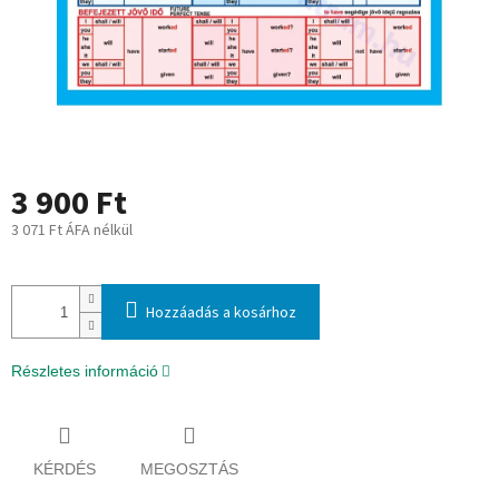
3 900 Ft
3 071 Ft ÁFA nélkül
Egységár:
Hozzáadás a kosárhoz
Részletes információ
KÉRDÉS
MEGOSZTÁS