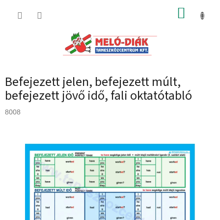
Ugrás
KOSÁR
a
fő
tartalomhoz
Befejezett jelen, befejezett múlt,
befejezett jövő idő, fali oktatótabló
8008