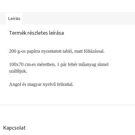
Leírás
Termék részletes leírása
200 g-os papírra nyomtatott tabló, matt fóliázással.
100x70 cm-es méretben, 1 pár fehér műanyag sínnel
szállítjuk.
Angol és magyar nyelvű felirattal.
L
á
b
l
Kapcsolat
é