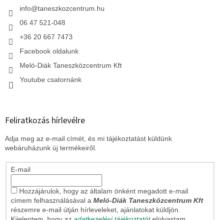
c
info
@
taneszkozcentrum.hu
06 47 521-048
+36 20 667 7473
Facebook oldalunk
Meló-Diák Taneszközcentrum Kft
Youtube csatornánk
Feliratkozás hírlevélre
Adja meg az e-mail címét, és mi tájékoztatást küldünk
webáruházunk új termékeiről.
E-mail
Hozzájárulok, hogy az általam önként megadott e-mail
címem felhasználásával a
Meló-Diák Taneszközcentrum Kft
részemre e-mail útján hírleveleket, ajánlatokat küldjön.
Kijelentem, hogy az
adatkezelési tájékoztatót
elolvastam.