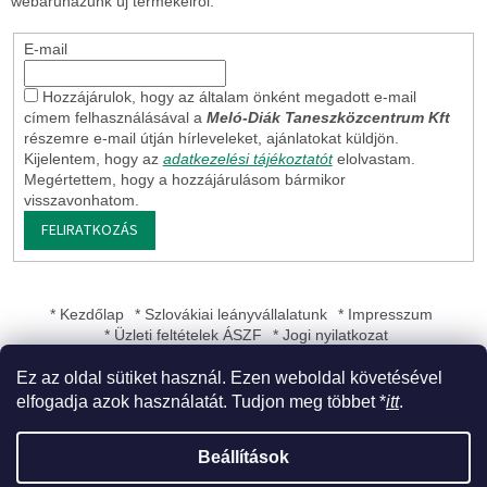
webáruházunk új termékeiről.
E-mail
Hozzájárulok, hogy az általam önként megadott e-mail
címem felhasználásával a
Meló-Diák Taneszközcentrum Kft
részemre e-mail útján hírleveleket, ajánlatokat küldjön.
Kijelentem, hogy az
adatkezelési tájékoztatót
elolvastam.
Megértettem, hogy a hozzájárulásom bármikor
visszavonhatom.
FELIRATKOZÁS
* Kezdőlap
* Szlovákiai leányvállalatunk
* Impresszum
* Üzleti feltételek ÁSZF
* Jogi nyilatkozat
Ez az oldal sütiket használ. Ezen weboldal követésével
elfogadja azok használatát. Tudjon meg többet *
itt
.
Shoptet készítette
Beállítások