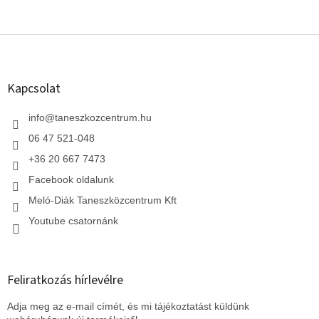
L
á
b
l
Kapcsolat
é
c
info
@
taneszkozcentrum.hu
06 47 521-048
+36 20 667 7473
Facebook oldalunk
Meló-Diák Taneszközcentrum Kft
Youtube csatornánk
Feliratkozás hírlevélre
Adja meg az e-mail címét, és mi tájékoztatást küldünk