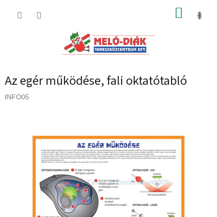
Ugrás
KOSÁR
a
fő
tartalomhoz
Az egér működése, fali oktatótabló
INFO05