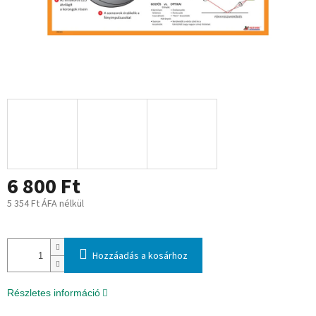
6 800 Ft
5 354 Ft ÁFA nélkül
Egységár:
Hozzáadás a kosárhoz
Részletes információ