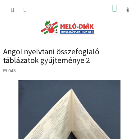
Ugrás
KOSÁR
a
fő
tartalomhoz
Angol nyelvtani összefoglaló
táblázatok gyűjteménye 2
EL043