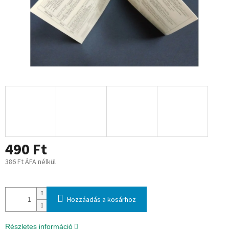
490 Ft
386 Ft ÁFA nélkül
Egységár:
Hozzáadás a kosárhoz
Részletes információ