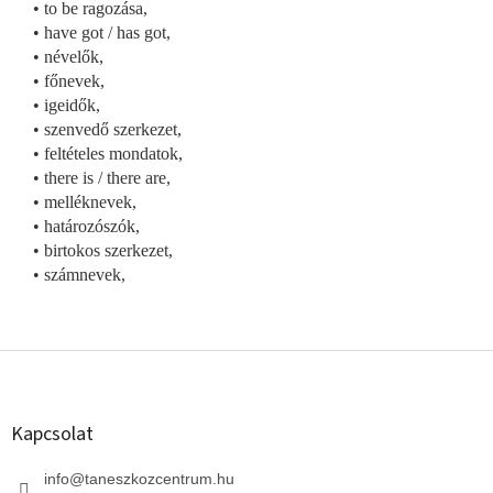
• to be ragozása,
• have got / has got,
• névelők,
• főnevek,
• igeidők,
• szenvedő szerkezet,
• feltételes mondatok,
• there is / there are,
• melléknevek,
• határozószók,
• birtokos szerkezet,
• számnevek,
L
á
b
l
Kapcsolat
é
c
info
@
taneszkozcentrum.hu