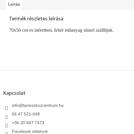
Leírás
Termék részletes leírása
70x50 cm-es méretben, fehér műanyag sínnel szállítjuk.
L
á
b
l
Kapcsolat
é
c
info
@
taneszkozcentrum.hu
06 47 521-048
+36 20 667 7473
Facebook oldalunk