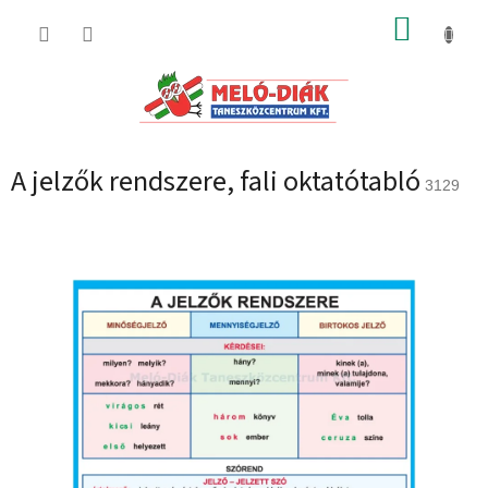
Ugrás
KOSÁR
a
fő
tartalomhoz
A jelzők rendszere, fali oktatótabló
3129