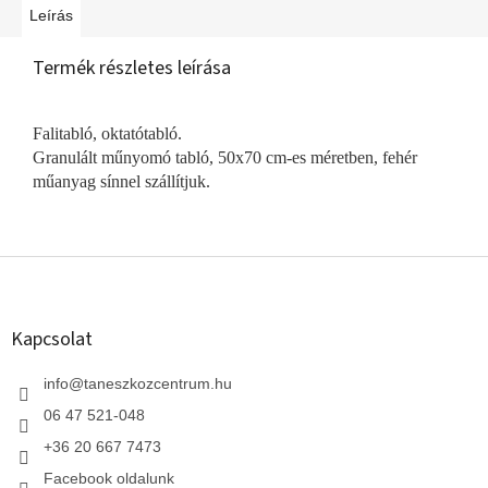
Leírás
Termék részletes leírása
Falitabló, oktatótabló.
Granulált műnyomó tabló, 50x70 cm-es méretben, fehér
műanyag sínnel szállítjuk.
L
á
b
l
Kapcsolat
é
c
info
@
taneszkozcentrum.hu
06 47 521-048
+36 20 667 7473
Facebook oldalunk