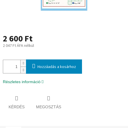
2 600 Ft
2 047 Ft ÁFA nélkül
Egységár:
Hozzáadás a kosárhoz
Részletes információ
KÉRDÉS
MEGOSZTÁS