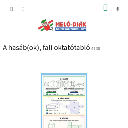
Ugrás
KOSÁR
a
fő
tartalomhoz
A hasáb(ok), fali oktatótabló
4139